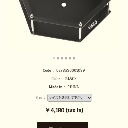
Code：
6278590001099
Color：
BLACK
Made in：
CHINA
Size：
￥4,180 (tax in)