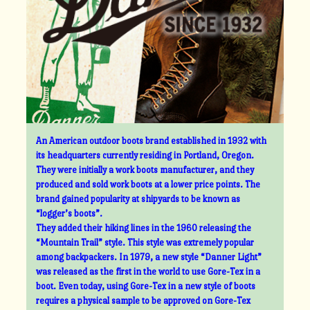
An American outdoor boots brand established in 1932 with
its headquarters currently residing in Portland, Oregon.
They were initially a work boots manufacturer, and they
produced and sold work boots at a lower price points. The
brand gained popularity at shipyards to be known as
“logger’s boots”.
They added their hiking lines in the 1960 releasing the
“Mountain Trail” style. This style was extremely popular
among backpackers. In 1979, a new style “Danner Light”
was released as the first in the world to use Gore-Tex in a
boot. Even today, using Gore-Tex in a new style of boots
requires a physical sample to be approved on Gore-Tex