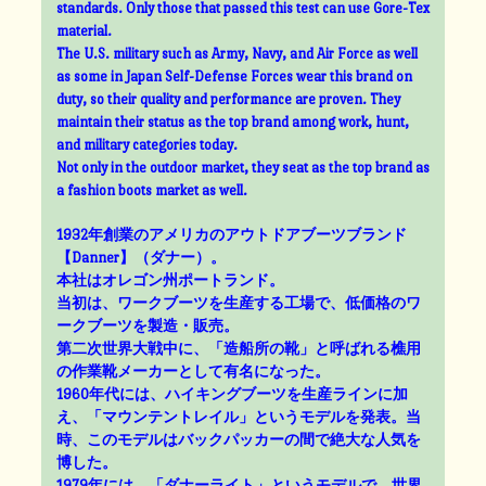
standards. Only those that passed this test can use Gore-Tex
material.
The U.S. military such as Army, Navy, and Air Force as well
as some in Japan Self-Defense Forces wear this brand on
duty, so their quality and performance are proven. They
maintain their status as the top brand among work, hunt,
and military categories today.
Not only in the outdoor market, they seat as the top brand as
a fashion boots market as well.
1932年創業のアメリカのアウトドアブーツブランド
【Danner】（ダナー）。
本社はオレゴン州ポートランド。
当初は、ワークブーツを生産する工場で、低価格のワ
ークブーツを製造・販売。
第二次世界大戦中に、「造船所の靴」と呼ばれる樵用
の作業靴メーカーとして有名になった。
1960年代には、ハイキングブーツを生産ラインに加
え、「マウンテントレイル」というモデルを発表。当
時、このモデルはバックパッカーの間で絶大な人気を
博した。
1979年には、「ダナーライト」というモデルで、世界