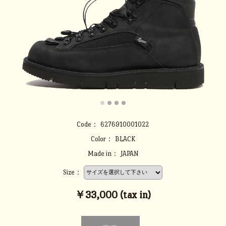
Code：
6276910001022
Color：
BLACK
Made in：
JAPAN
Size：
￥33,000 (tax in)