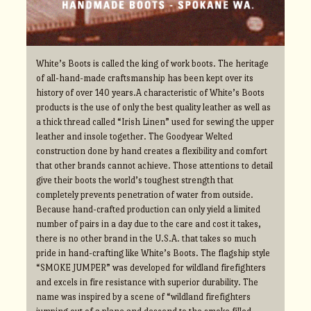
White’s Boots is called the king of work boots. The heritage
of all-hand-made craftsmanship has been kept over its
history of over 140 years.A characteristic of White’s Boots
products is the use of only the best quality leather as well as
a thick thread called “Irish Linen” used for sewing the upper
leather and insole together. The Goodyear Welted
construction done by hand creates a flexibility and comfort
that other brands cannot achieve. Those attentions to detail
give their boots the world’s toughest strength that
completely prevents penetration of water from outside.
Because hand-crafted production can only yield a limited
number of pairs in a day due to the care and cost it takes,
there is no other brand in the U.S.A. that takes so much
pride in hand-crafting like White’s Boots. The flagship style
“SMOKE JUMPER” was developed for wildland firefighters
and excels in fire resistance with superior durability. The
name was inspired by a scene of “wildland firefighters