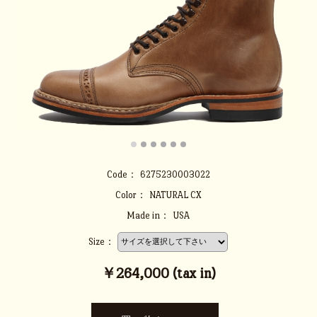
Code：
6275230003022
Color：
NATURAL CX
Made in：
USA
Size：
￥264,000 (tax in)