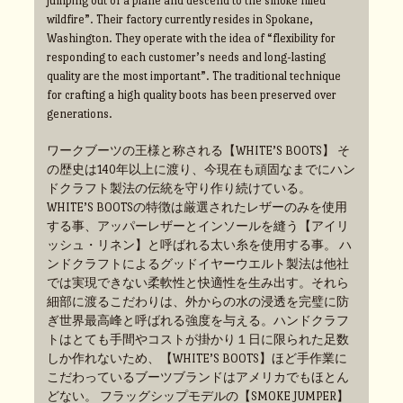
jumping out of a plane and descend to the smoke filled
wildfire”. Their factory currently resides in Spokane,
Washington. They operate with the idea of “flexibility for
responding to each customer’s needs and long-lasting
quality are the most important”. The traditional technique
for crafting a high quality boots has been preserved over
generations.
ワークブーツの王様と称される【WHITE’S BOOTS】 そ
の歴史は140年以上に渡り、今現在も頑固なまでにハン
ドクラフト製法の伝統を守り作り続けている。
WHITE’S BOOTSの特徴は厳選されたレザーのみを使用
する事、アッパーレザーとインソールを縫う【アイリ
ッシュ・リネン】と呼ばれる太い糸を使用する事。 ハ
ンドクラフトによるグッドイヤーウエルト製法は他社
では実現できない柔軟性と快適性を生み出す。それら
細部に渡るこだわりは、外からの水の浸透を完璧に防
ぎ世界最高峰と呼ばれる強度を与える。ハンドクラフ
トはとても手間やコストが掛かり１日に限られた足数
しか作れないため、【WHITE’S BOOTS】ほど手作業に
こだわっているブーツブランドはアメリカでもほとん
どない。 フラッグシップモデルの【SMOKE JUMPER】