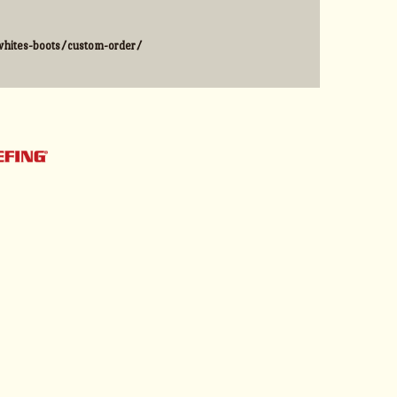
hites-boots/custom-order/