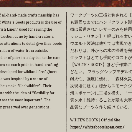
 of all-hand-made craftsmanship has
ワークブーツの王様と称される【WHI
f White’s Boots products is the use of
も頑固なまでにハンドクラフト製法の
“Irish Linen” used for sewing the
徴は厳選されたレザーのみを使用
truction done by hand creates a
ッシュ・リネン】と呼ばれる太い
e attentions to detail give their boots
ウエルト製法は他社では実現でき
ration of water from outside.
だわりは、外からの水の浸透を完
ber of pairs in a day due to the care
クラフトはとても手間やコストが
takes so much pride in hand-crafting
【WHITE’S BOOTS】ほど
eveloped for wildland firefighters
どない。 フラッグシップモデルの【
me was inspired by a scene of
耐火性、強度に優れ、「森林火災
he smoke filled wildfire”. Their
災現場に赴く」様からスモークジ
 with the idea of “flexibility for
州スポケーンに工場を構え、「一
y are the most important”. The
質を永く維持することが最も大事
een preserved over generations.
品質なブーツを作り続けている。
WHITE'S BOOTS | Official Site
https://whitesbootsjapan.com/