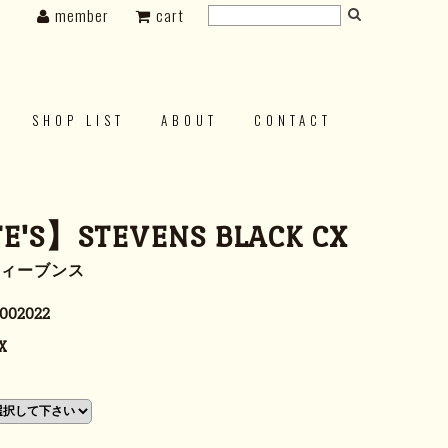
member
cart
SHOP LIST
ABOUT
CONTACT
E'S】STEVENS BLACK CX
ティーブンス
002022
X