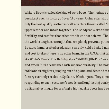
White’s Boots is called the king of work boots. The heritage
been kept over its history of over 140 years.A characteristic o
only the best quality leather as well as a thick thread called 
upper leather and insole together. The Goodyear Welted cons
flexibility and comfort that other brands cannot achieve. Thos
the world’s toughest strength that completely prevents penet
Because hand-crafted production can only yield a limited num
and cost it takes, there is no other brand in the U.S.A. that 
like White’s Boots. The flagship style “SMOKE JUMPER” was d
and excels in fire resistance with superior durability. The na
“wildland firefighters jumping out of a plane and descend to t
factory currently resides in Spokane, Washington. They operate
responding to each customer’s needs and long-lasting qualit
traditional technique for crafting a high quality boots has b