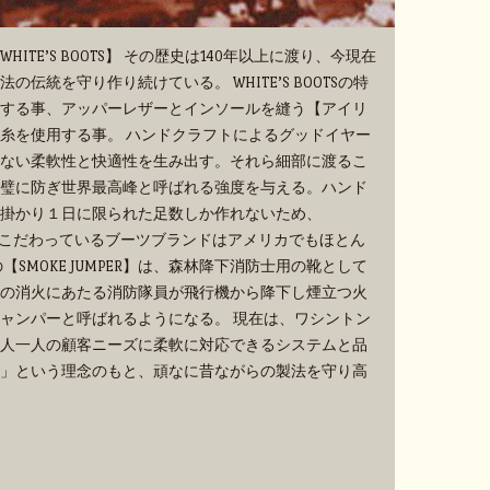
TE’S BOOTS】 その歴史は140年以上に渡り、今現在
伝統を守り作り続けている。 WHITE’S BOOTSの特
する事、アッパーレザーとインソールを縫う【アイリ
糸を使用する事。 ハンドクラフトによるグッドイヤー
ない柔軟性と快適性を生み出す。それら細部に渡るこ
璧に防ぎ世界最高峰と呼ばれる強度を与える。ハンド
掛かり１日に限られた足数しか作れないため、
手作業にこだわっているブーツブランドはアメリカでもほとん
SMOKE JUMPER】は、森林降下消防士用の靴として
の消火にあたる消防隊員が飛行機から降下し煙立つ火
ャンパーと呼ばれるようになる。 現在は、ワシントン
人一人の顧客ニーズに柔軟に対応できるシステムと品
」という理念のもと、頑なに昔ながらの製法を守り高