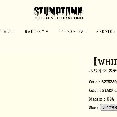
TOWN
GALLERY
INTERVIEW
SERVICE
【WHIT
ホワイツ ス
Code：
6275230
Color：
BLACK C
Made in：
USA
Size：