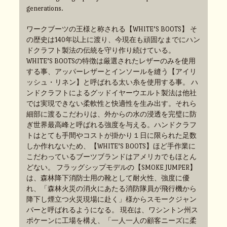
generations.
ワークブーツの王様と称される【WHITE’S BOOTS】 そ
の歴史は140年以上に渡り、今現在も頑固なまでにハン
ドクラフト製法の伝統を守り作り続けている。
WHITE’S BOOTSの特徴は厳選されたレザーのみを使用
する事、アッパーレザーとインソールを縫う【アイリ
ッシュ・リネン】と呼ばれる太い糸を使用する事。 ハ
ンドクラフトによるグッドイヤーウエルト製法は他社
では実現できない柔軟性と快適性を生み出す。それら
細部に渡るこだわりは、外からの水の浸透を完璧に防
ぎ世界最高峰と呼ばれる強度を与える。ハンドクラフ
トはとても手間やコストが掛かり１日に限られた足数
しか作れないため、【WHITE’S BOOTS】ほど手作業に
こだわっているブーツブランドはアメリカでもほとん
どない。 フラッグシップモデルの【SMOKE JUMPER】
は、森林降下消防士用の靴として耐火性、強度に優
れ、「森林火災の消火にあたる消防隊員が飛行機から
降下し煙立つ火災現場に赴く」様からスモークジャン
パーと呼ばれるようになる。 現在は、ワシントン州ス
ポケーンに工場を構え、「一人一人の顧客ニーズに柔