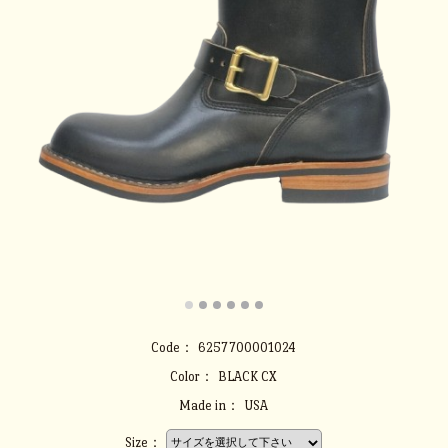
Code：
6257700001024
Color：
BLACK CX
Made in：
USA
Size：