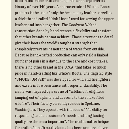
of all-hand-made craftsmanship has been kept over its
history of over 140 years.A characteristic of White’s Boots
products is the use of only the best quality leather as well as
a thick thread called “Irish Linen” used for sewing the upper
leather and insole together. The Goodyear Welted
construction done by hand creates a flexibility and comfort
that other brands cannot achieve. Those attentions to detail
give their boots the world’s toughest strength that
completely prevents penetration of water from outside.
Because hand-crafted production can only yield a limited
number of pairs in a day due to the care and cost it takes,
there is no other brand in the U.S.A. that takes so much
pride in hand-crafting like White’s Boots. The flagship style
“SMOKE JUMPER” was developed for wildland firefighters
and excels in fire resistance with superior durability. The
name was inspired by a scene of “wildland firefighters
jumping out of a plane and descend to the smoke filled
wildfire”. Their factory currently resides in Spokane,
Washington. They operate with the idea of “flexibility for
responding to each customer’s needs and long-lasting
quality are the most important”. The traditional technique
for crafting a high quality boots has been preserved over