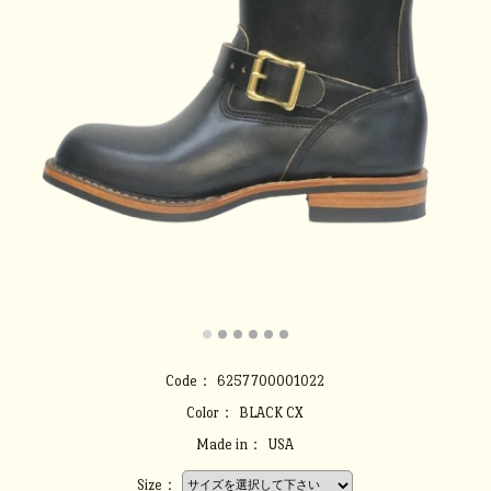
Code：
6257700001022
Color：
BLACK CX
Made in：
USA
Size：