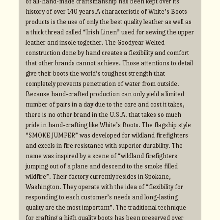
of all-hand-made craftsmanship has been kept over its
history of over 140 years.A characteristic of White’s Boots
products is the use of only the best quality leather as well as
a thick thread called “Irish Linen” used for sewing the upper
leather and insole together. The Goodyear Welted
construction done by hand creates a flexibility and comfort
that other brands cannot achieve. Those attentions to detail
give their boots the world’s toughest strength that
completely prevents penetration of water from outside.
Because hand-crafted production can only yield a limited
number of pairs in a day due to the care and cost it takes,
there is no other brand in the U.S.A. that takes so much
pride in hand-crafting like White’s Boots. The flagship style
“SMOKE JUMPER” was developed for wildland firefighters
and excels in fire resistance with superior durability. The
name was inspired by a scene of “wildland firefighters
jumping out of a plane and descend to the smoke filled
wildfire”. Their factory currently resides in Spokane,
Washington. They operate with the idea of “flexibility for
responding to each customer’s needs and long-lasting
quality are the most important”. The traditional technique
for crafting a high quality boots has been preserved over