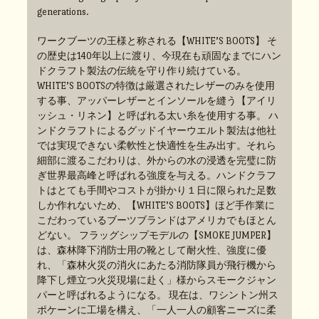
generations.
ワークブーツの王様と称される【WHITE’S BOOTS】 そ
の歴史は140年以上に渡り、今現在も頑固なまでにハン
ドクラフト製法の伝統を守り作り続けている。
WHITE’S BOOTSの特徴は厳選されたレザーのみを使用
する事、アッパーレザーとインソールを縫う【アイリ
ッシュ・リネン】と呼ばれる太い糸を使用する事。 ハ
ンドクラフトによるグッドイヤーウエルト製法は他社
では実現できない柔軟性と快適性を生み出す。それら
細部に渡るこだわりは、外からの水の浸透を完璧に防
ぎ世界最高峰と呼ばれる強度を与える。ハンドクラフ
トはとても手間やコストが掛かり１日に限られた足数
しか作れないため、【WHITE’S BOOTS】ほど手作業に
こだわっているブーツブランドはアメリカでもほとん
どない。 フラッグシップモデルの【SMOKE JUMPER】
は、森林降下消防士用の靴として耐火性、強度に優
れ、「森林火災の消火にあたる消防隊員が飛行機から
降下し煙立つ火災現場に赴く」様からスモークジャン
パーと呼ばれるようになる。 現在は、ワシントン州ス
ポケーンに工場を構え、「一人一人の顧客ニーズに柔