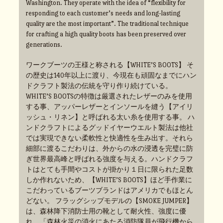
Washington. They operate with the idea of “flexibility for
responding to each customer’s needs and long-lasting
quality are the most important”. The traditional technique
for crafting a high quality boots has been preserved over
generations.
ワークブーツの王様と称される【WHITE’S BOOTS】 そ
の歴史は140年以上に渡り、今現在も頑固なまでにハン
ドクラフト製法の伝統を守り作り続けている。
WHITE’S BOOTSの特徴は厳選されたレザーのみを使用
する事、アッパーレザーとインソールを縫う【アイリ
ッシュ・リネン】と呼ばれる太い糸を使用する事。 ハ
ンドクラフトによるグッドイヤーウエルト製法は他社
では実現できない柔軟性と快適性を生み出す。それら
細部に渡るこだわりは、外からの水の浸透を完璧に防
ぎ世界最高峰と呼ばれる強度を与える。ハンドクラフ
トはとても手間やコストが掛かり１日に限られた足数
しか作れないため、【WHITE’S BOOTS】ほど手作業に
こだわっているブーツブランドはアメリカでもほとん
どない。 フラッグシップモデルの【SMOKE JUMPER】
は、森林降下消防士用の靴として耐火性、強度に優
れ、「森林火災の消火にあたる消防隊員が飛行機から