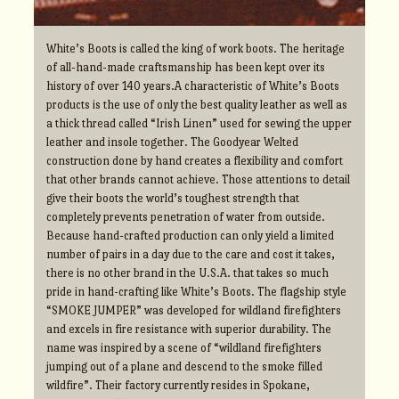
White’s Boots is called the king of work boots. The heritage
of all-hand-made craftsmanship has been kept over its
history of over 140 years.A characteristic of White’s Boots
products is the use of only the best quality leather as well as
a thick thread called “Irish Linen” used for sewing the upper
leather and insole together. The Goodyear Welted
construction done by hand creates a flexibility and comfort
that other brands cannot achieve. Those attentions to detail
give their boots the world’s toughest strength that
completely prevents penetration of water from outside.
Because hand-crafted production can only yield a limited
number of pairs in a day due to the care and cost it takes,
there is no other brand in the U.S.A. that takes so much
pride in hand-crafting like White’s Boots. The flagship style
“SMOKE JUMPER” was developed for wildland firefighters
and excels in fire resistance with superior durability. The
name was inspired by a scene of “wildland firefighters
jumping out of a plane and descend to the smoke filled
wildfire”. Their factory currently resides in Spokane,