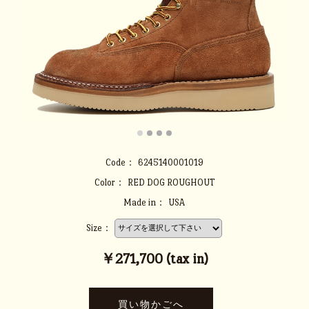
Code：
6245140001019
Color：
RED DOG ROUGHOUT
Made in：
USA
Size：
￥271,700 (tax in)