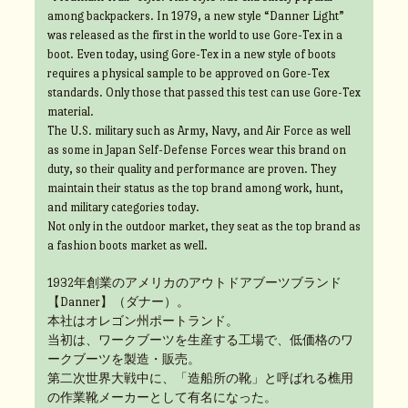
among backpackers. In 1979, a new style “Danner Light”
was released as the first in the world to use Gore-Tex in a
boot. Even today, using Gore-Tex in a new style of boots
requires a physical sample to be approved on Gore-Tex
standards. Only those that passed this test can use Gore-Tex
material.
The U.S. military such as Army, Navy, and Air Force as well
as some in Japan Self-Defense Forces wear this brand on
duty, so their quality and performance are proven. They
maintain their status as the top brand among work, hunt,
and military categories today.
Not only in the outdoor market, they seat as the top brand as
a fashion boots market as well.
1932年創業のアメリカのアウトドアブーツブランド
【Danner】（ダナー）。
本社はオレゴン州ポートランド。
当初は、ワークブーツを生産する工場で、低価格のワ
ークブーツを製造・販売。
第二次世界大戦中に、「造船所の靴」と呼ばれる樵用
の作業靴メーカーとして有名になった。