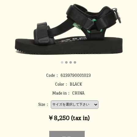
Code：
6239790001023
Color：
BLACK
Made in：
CHINA
Size：
￥8,250 (tax in)