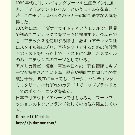
1960年代には、ハイキングブーツを生産ラインに加
え、「マウンテントレイル」というモデルを発表。当
時、このモデルはバックパッカーの間で絶大な人気を
博した。
1979年には、「ダナーライト」というモデルで、世界
で初めてゴアテックスをブーツに採用する。今現在で
もゴアテックスを使用する際は、必ずゴアテックス社
にスタイル毎に送り、基準をクリアするための何段階
ものテストを行った上で、テストに合格したスタイル
のみゴアテックスのブーツとしている。
アメリカ陸軍・海軍・空軍や日本の一部自衛隊にもブ
ーツが採用されている為、品質や機能性に関しての実
績は十分。 現在に至っても、ワーク、ハンティング、
ミリタリー、それぞれのカテゴリでトップブランドと
してのポジショニングを確立。
日本ではアウトドアシーンではもちろん、ブーツファ
ッションのトップブランドとしての地位を確立してい
る。
Danner | Official Site
http://jp.danner.com/