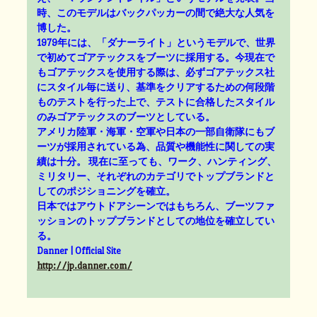
時、このモデルはバックパッカーの間で絶大な人気を
博した。
1979年には、「ダナーライト」というモデルで、世界
で初めてゴアテックスをブーツに採用する。今現在で
もゴアテックスを使用する際は、必ずゴアテックス社
にスタイル毎に送り、基準をクリアするための何段階
ものテストを行った上で、テストに合格したスタイル
のみゴアテックスのブーツとしている。
アメリカ陸軍・海軍・空軍や日本の一部自衛隊にもブ
ーツが採用されている為、品質や機能性に関しての実
績は十分。 現在に至っても、ワーク、ハンティング、
ミリタリー、それぞれのカテゴリでトップブランドと
してのポジショニングを確立。
日本ではアウトドアシーンではもちろん、ブーツファ
ッションのトップブランドとしての地位を確立してい
る。
Danner | Official Site
http://jp.danner.com/