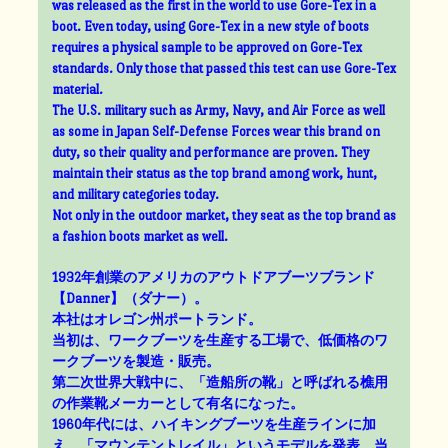
was released as the first in the world to use Gore-Tex in a
boot. Even today, using Gore-Tex in a new style of boots
requires a physical sample to be approved on Gore-Tex
standards. Only those that passed this test can use Gore-Tex
material.
The U.S. military such as Army, Navy, and Air Force as well
as some in Japan Self-Defense Forces wear this brand on
duty, so their quality and performance are proven. They
maintain their status as the top brand among work, hunt,
and military categories today.
Not only in the outdoor market, they seat as the top brand as
a fashion boots market as well.
1932年創業のアメリカのアウトドアブーツブランド
【Danner】（ダナー）。
本社はオレゴン州ポートランド。
当初は、ワークブーツを生産する工場で、低価格のワ
ークブーツを製造・販売。
第二次世界大戦中に、「造船所の靴」と呼ばれる樵用
の作業靴メーカーとして有名になった。
1960年代には、ハイキングブーツを生産ラインに加
え、「マウンテントレイル」というモデルを発表。当