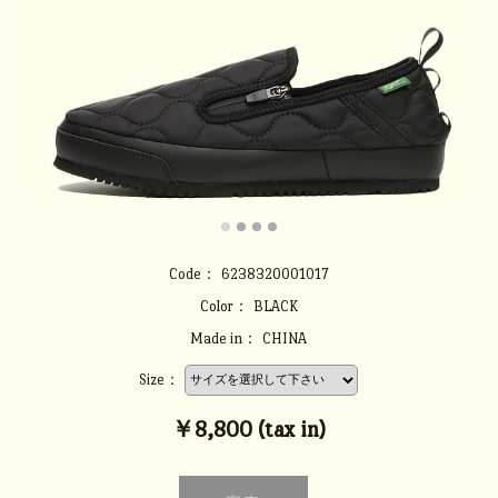
Code：
6238320001017
Color：
BLACK
Made in：
CHINA
Size：
￥8,800 (tax in)