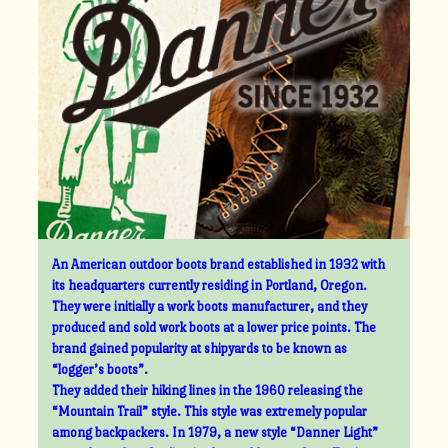
An American outdoor boots brand established in 1932 with
its headquarters currently residing in Portland, Oregon.
They were initially a work boots manufacturer, and they
produced and sold work boots at a lower price points. The
brand gained popularity at shipyards to be known as
“logger’s boots”.
They added their hiking lines in the 1960 releasing the
“Mountain Trail” style. This style was extremely popular
among backpackers. In 1979, a new style “Danner Light”