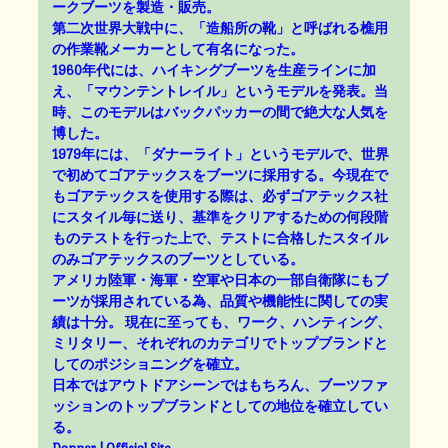
ークブーツを製造・販売。
第二次世界大戦中に、「造船所の靴」と呼ばれる樵用
の作業靴メーカーとして有名になった。
1960年代には、ハイキングブーツを生産ラインに加
え、「マウンテントレイル」というモデルを発表。当
時、このモデルはバックパッカーの間で絶大な人気を
博した。
1979年には、「ダナーライト」というモデルで、世界
で初めてゴアテックスをブーツに採用する。今現在で
もゴアテックスを使用する際は、必ずゴアテックス社
にスタイル毎に送り、基準をクリアするための何段階
ものテストを行った上で、テストに合格したスタイル
のみゴアテックスのブーツとしている。
アメリカ陸軍・海軍・空軍や日本の一部自衛隊にもブ
ーツが採用されている為、品質や機能性に関しての実
績は十分。 現在に至っても、ワーク、ハンティング、
ミリタリー、それぞれのカテゴリでトップブランドと
してのポジショニングを確立。
日本ではアウトドアシーンではもちろん、ブーツファ
ッションのトップブランドとしての地位を確立してい
る。