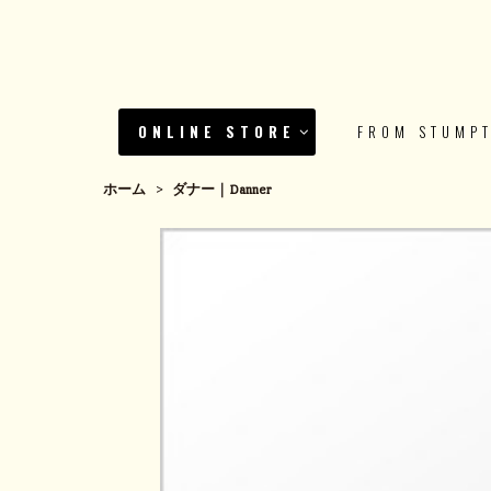
ONLINE STORE
FROM STUMP
ホーム
>
ダナー｜Danner