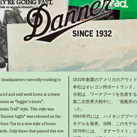
 headquarters currently residing in
1932年創業のアメリカのアウトド
本社はオレゴン州ポートランド。
uced and sold work boots at a lower
当初は、ワークブーツを生産する
known as “logger’s boots”.
第二次世界大戦中に、「造船所の
ain Trail” style. This style was
った。
“Danner Light” was released as the
1960年代には、ハイキングブ
g Gore-Tex in a new style of boots
モデルを発表。当時、このモデル
rds. Only those that passed this test
1979年には、「ダナーライト