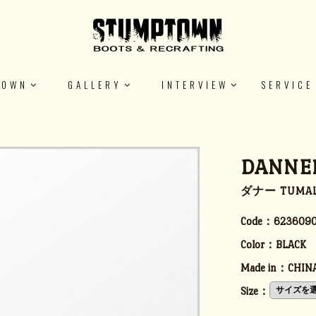
TOWN
GALLERY
INTERVIEW
SERVICE
DANNE
ダナー TUMA
Code：
623609
Color：
BLACK
Made in：
CHIN
Size：