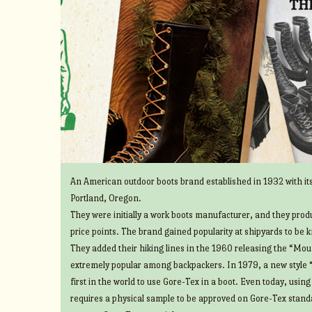
An American outdoor boots brand established in 1932 with its
Portland, Oregon.
They were initially a work boots manufacturer, and they prod
price points. The brand gained popularity at shipyards to be 
They added their hiking lines in the 1960 releasing the “Mount
extremely popular among backpackers. In 1979, a new style 
first in the world to use Gore-Tex in a boot. Even today, usin
requires a physical sample to be approved on Gore-Tex standa