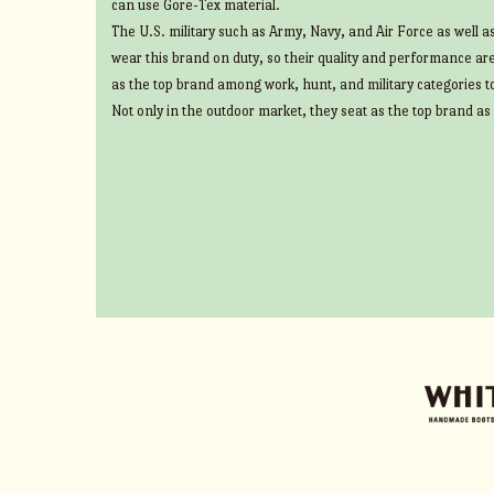
can use Gore-Tex material.
The U.S. military such as Army, Navy, and Air Force as well 
wear this brand on duty, so their quality and performance ar
as the top brand among work, hunt, and military categories t
Not only in the outdoor market, they seat as the top brand as