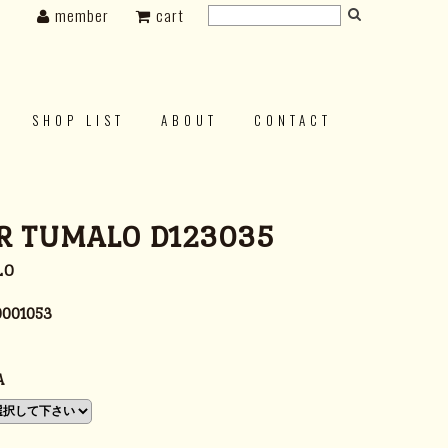
member
cart
SHOP LIST
ABOUT
CONTACT
R TUMALO D123035
LO
0001053
A