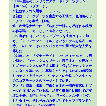
1932年創業のアメリカのアウトドアブーツブランド
【Danner】（ダナー）。
本社はオレゴン州ポートランド。
当初は、ワークブーツを生産する工場で、低価格のワ
ークブーツを製造・販売。
第二次世界大戦中に、「造船所の靴」と呼ばれる樵用
の作業靴メーカーとして有名になった。
1960年代には、ハイキングブーツを生産ラインに加
え、「マウンテントレイル」というモデルを発表。当
時、このモデルはバックパッカーの間で絶大な人気を
博した。
1979年には、「ダナーライト」というモデルで、世界
で初めてゴアテックスをブーツに採用する。今現在で
もゴアテックスを使用する際は、必ずゴアテックス社
にスタイル毎に送り、基準をクリアするための何段階
ものテストを行った上で、テストに合格したスタイル
のみゴアテックスのブーツとしている。
アメリカ陸軍・海軍・空軍や日本の一部自衛隊にもブ
ーツが採用されている為、品質や機能性に関しての実
績は十分。 現在に至っても、ワーク、ハンティング、
ミリタリー、それぞれのカテゴリでトップブランドと
してのポジショニングを確立。