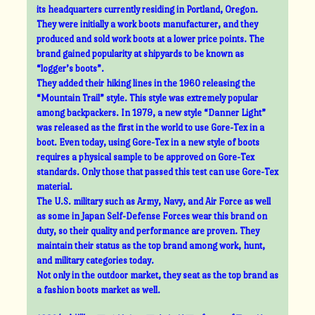
its headquarters currently residing in Portland, Oregon.
They were initially a work boots manufacturer, and they
produced and sold work boots at a lower price points. The
brand gained popularity at shipyards to be known as
“logger’s boots”.
They added their hiking lines in the 1960 releasing the
“Mountain Trail” style. This style was extremely popular
among backpackers. In 1979, a new style “Danner Light”
was released as the first in the world to use Gore-Tex in a
boot. Even today, using Gore-Tex in a new style of boots
requires a physical sample to be approved on Gore-Tex
standards. Only those that passed this test can use Gore-Tex
material.
The U.S. military such as Army, Navy, and Air Force as well
as some in Japan Self-Defense Forces wear this brand on
duty, so their quality and performance are proven. They
maintain their status as the top brand among work, hunt,
and military categories today.
Not only in the outdoor market, they seat as the top brand as
a fashion boots market as well.