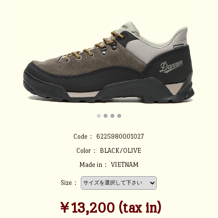
Code：
6225980001027
Color：
BLACK/OLIVE
Made in：
VIETNAM
Size：
￥13,200 (tax in)