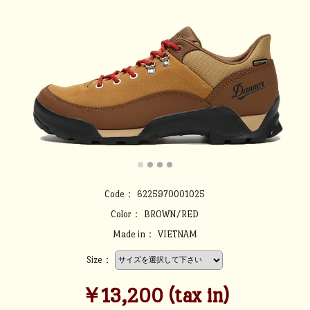
Code：
6225970001025
Color：
BROWN/RED
Made in：
VIETNAM
Size：
￥13,200 (tax in)