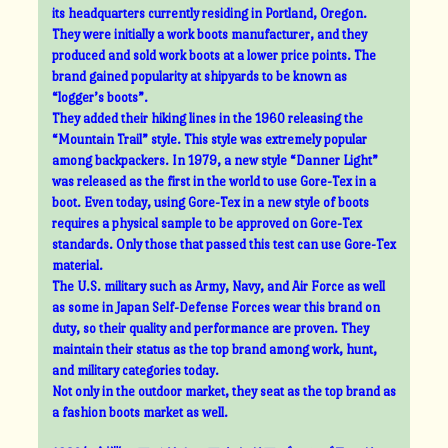
its headquarters currently residing in Portland, Oregon.
They were initially a work boots manufacturer, and they
produced and sold work boots at a lower price points. The
brand gained popularity at shipyards to be known as
“logger’s boots”.
They added their hiking lines in the 1960 releasing the
“Mountain Trail” style. This style was extremely popular
among backpackers. In 1979, a new style “Danner Light”
was released as the first in the world to use Gore-Tex in a
boot. Even today, using Gore-Tex in a new style of boots
requires a physical sample to be approved on Gore-Tex
standards. Only those that passed this test can use Gore-Tex
material.
The U.S. military such as Army, Navy, and Air Force as well
as some in Japan Self-Defense Forces wear this brand on
duty, so their quality and performance are proven. They
maintain their status as the top brand among work, hunt,
and military categories today.
Not only in the outdoor market, they seat as the top brand as
a fashion boots market as well.