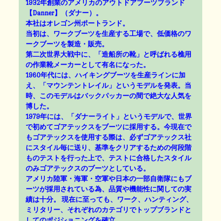
1932年創業のアメリカのアウトドアブーツブランド
【Danner】（ダナー）。
本社はオレゴン州ポートランド。
当初は、ワークブーツを生産する工場で、低価格のワ
ークブーツを製造・販売。
第二次世界大戦中に、「造船所の靴」と呼ばれる樵用
の作業靴メーカーとして有名になった。
1960年代には、ハイキングブーツを生産ラインに加
え、「マウンテントレイル」というモデルを発表。当
時、このモデルはバックパッカーの間で絶大な人気を
博した。
1979年には、「ダナーライト」というモデルで、世界
で初めてゴアテックスをブーツに採用する。今現在で
もゴアテックスを使用する際は、必ずゴアテックス社
にスタイル毎に送り、基準をクリアするための何段階
ものテストを行った上で、テストに合格したスタイル
のみゴアテックスのブーツとしている。
アメリカ陸軍・海軍・空軍や日本の一部自衛隊にもブ
ーツが採用されている為、品質や機能性に関しての実
績は十分。 現在に至っても、ワーク、ハンティング、
ミリタリー、それぞれのカテゴリでトップブランドと
してのポジショニングを確立。