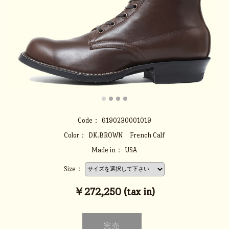
Code：
6190230001019
Color：
DK.BROWN French Calf
Made in：
USA
Size：
￥272,250 (tax in)