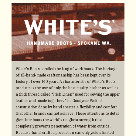
White’s Boots is called the king of work boots. The heritage
of all-hand-made craftsmanship has been kept over its
history of over 140 years.A characteristic of White’s Boots
products is the use of only the best quality leather as well as
a thick thread called “Irish Linen” used for sewing the upper
leather and insole together. The Goodyear Welted
construction done by hand creates a flexibility and comfort
that other brands cannot achieve. Those attentions to detail
give their boots the world’s toughest strength that
completely prevents penetration of water from outside.
Because hand-crafted production can only yield a limited