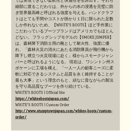
では実現できない柔軟性と快適性を生み出す。それら
細部に渡るこだわりは、外からの水の浸透を完璧に防
ぎ世界最高峰と呼ばれる強度を与える。ハンドクラフ
トはとても手間やコストが掛かり１日に限られた足数
しか作れないため、【WHITE’S BOOTS】ほど手作業に
こだわっているブーツブランドはアメリカでもほとん
どない。 フラッグシップモデルの【SMOKE JUMPER】
は、森林降下消防士用の靴として耐火性、強度に優
れ、「森林火災の消火にあたる消防隊員が飛行機から
降下し煙立つ火災現場に赴く」様からスモークジャン
パーと呼ばれるようになる。 現在は、ワシントン州ス
ポケーンに工場を構え、「一人一人の顧客ニーズに柔
軟に対応できるシステムと品質を永く維持することが
最も大事」という理念のもと、頑なに昔ながらの製法
を守り高品質なブーツを作り続けている。
WHITE'S BOOTS | Official Site
https://whitesbootsjapan.com/
WHITE’S BOOTS | Custom Order
http://www.stumptownjapan.com/whites-boots/custom-
order/