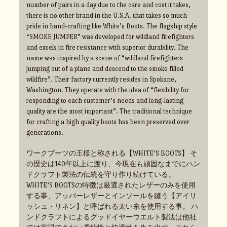
number of pairs in a day due to the care and cost it takes,
there is no other brand in the U.S.A. that takes so much
pride in hand-crafting like White’s Boots. The flagship style
“SMOKE JUMPER” was developed for wildland firefighters
and excels in fire resistance with superior durability. The
name was inspired by a scene of “wildland firefighters
jumping out of a plane and descend to the smoke filled
wildfire”. Their factory currently resides in Spokane,
Washington. They operate with the idea of “flexibility for
responding to each customer’s needs and long-lasting
quality are the most important”. The traditional technique
for crafting a high quality boots has been preserved over
generations.
ワークブーツの王様と称される【WHITE’S BOOTS】 そ
の歴史は140年以上に渡り、今現在も頑固なまでにハン
ドクラフト製法の伝統を守り作り続けている。
WHITE’S BOOTSの特徴は厳選されたレザーのみを使用
する事、アッパーレザーとインソールを縫う【アイリ
ッシュ・リネン】と呼ばれる太い糸を使用する事。 ハ
ンドクラフトによるグッドイヤーウエルト製法は他社