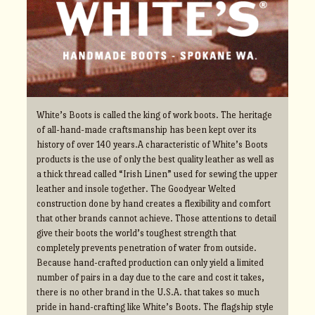
White’s Boots is called the king of work boots. The heritage
of all-hand-made craftsmanship has been kept over its
history of over 140 years.A characteristic of White’s Boots
products is the use of only the best quality leather as well as
a thick thread called “Irish Linen” used for sewing the upper
leather and insole together. The Goodyear Welted
construction done by hand creates a flexibility and comfort
that other brands cannot achieve. Those attentions to detail
give their boots the world’s toughest strength that
completely prevents penetration of water from outside.
Because hand-crafted production can only yield a limited
number of pairs in a day due to the care and cost it takes,
there is no other brand in the U.S.A. that takes so much
pride in hand-crafting like White’s Boots. The flagship style