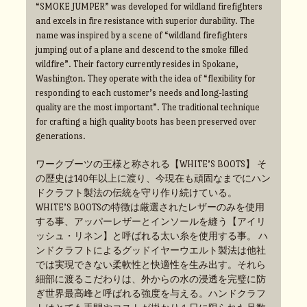
“SMOKE JUMPER” was developed for wildland firefighters
and excels in fire resistance with superior durability. The
name was inspired by a scene of “wildland firefighters
jumping out of a plane and descend to the smoke filled
wildfire”. Their factory currently resides in Spokane,
Washington. They operate with the idea of “flexibility for
responding to each customer’s needs and long-lasting
quality are the most important”. The traditional technique
for crafting a high quality boots has been preserved over
generations.
ワークブーツの王様と称される【WHITE’S BOOTS】 そ
の歴史は140年以上に渡り、今現在も頑固なまでにハン
ドクラフト製法の伝統を守り作り続けている。
WHITE’S BOOTSの特徴は厳選されたレザーのみを使用
する事、アッパーレザーとインソールを縫う【アイリ
ッシュ・リネン】と呼ばれる太い糸を使用する事。 ハ
ンドクラフトによるグッドイヤーウエルト製法は他社
では実現できない柔軟性と快適性を生み出す。それら
細部に渡るこだわりは、外からの水の浸透を完璧に防
ぎ世界最高峰と呼ばれる強度を与える。ハンドクラフ