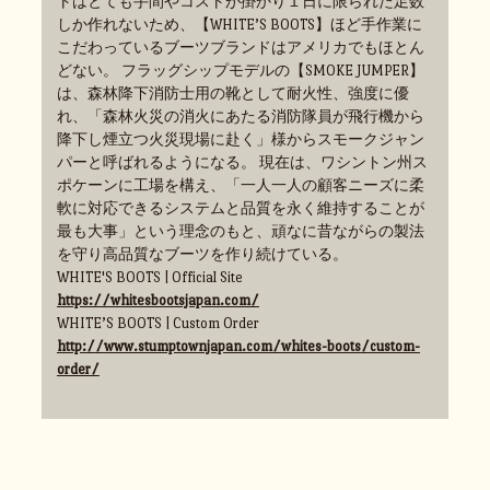
トはとても手間やコストが掛かり１日に限られた足数
しか作れないため、【WHITE’S BOOTS】ほど手作業に
こだわっているブーツブランドはアメリカでもほとん
どない。 フラッグシップモデルの【SMOKE JUMPER】
は、森林降下消防士用の靴として耐火性、強度に優
れ、「森林火災の消火にあたる消防隊員が飛行機から
降下し煙立つ火災現場に赴く」様からスモークジャン
パーと呼ばれるようになる。 現在は、ワシントン州ス
ポケーンに工場を構え、「一人一人の顧客ニーズに柔
軟に対応できるシステムと品質を永く維持することが
最も大事」という理念のもと、頑なに昔ながらの製法
を守り高品質なブーツを作り続けている。
WHITE'S BOOTS | Official Site
https://whitesbootsjapan.com/
WHITE’S BOOTS | Custom Order
http://www.stumptownjapan.com/whites-boots/custom-
order/