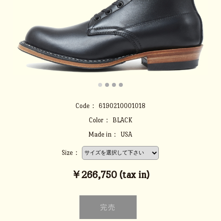
Code：
6190210001018
Color：
BLACK
Made in：
USA
Size：
￥266,750 (tax in)