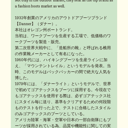
Not only in the outdoor market, they seat as the top brand as
a fashion boots market as well.
1932年創業のアメリカのアウトドアブーツブランド
【Danner】（ダナー）。
本社はオレゴン州ポートランド。
当初は、ワークブーツを生産する工場で、低価格のワ
ークブーツを製造・販売。
第二次世界大戦中に、「造船所の靴」と呼ばれる樵用
の作業靴メーカーとして有名になった。
1960年代には、ハイキングブーツを生産ラインに加
え、「マウンテントレイル」というモデルを発表。当
時、このモデルはバックパッカーの間で絶大な人気を
博した。
1979年には、「ダナーライト」というモデルで、世界
で初めてゴアテックスをブーツに採用する。今現在で
もゴアテックスを使用する際は、必ずゴアテックス社
にスタイル毎に送り、基準をクリアするための何段階
ものテストを行った上で、テストに合格したスタイル
のみゴアテックスのブーツとしている。
アメリカ陸軍・海軍・空軍や日本の一部自衛隊にもブ
ーツが採用されている為、品質や機能性に関しての実