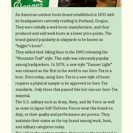
An American outdoor boots brand established in 1932 with
its headquarters currently residing in Portland, Oregon.
They were initially a work boots manufacturer, and they
produced and sold work boots at a lower price points. The
brand gained popularity at shipyards to be known as
“logger’s boots”.
They added their hiking lines in the 1960 releasing the
“Mountain Trail” style. This style was extremely popular
among backpackers. In 1979, a new style “Danner Light”
was released as the first in the world to use Gore-Tex in a
boot. Even today, using Gore-Tex in a new style of boots
requires a physical sample to be approved on Gore-Tex
standards. Only those that passed this test can use Gore-Tex
material.
The U.S. military such as Army, Navy, and Air Force as well
as some in Japan Self-Defense Forces wear this brand on
duty, so their quality and performance are proven. They
maintain their status as the top brand among work, hunt,
and military categories today.