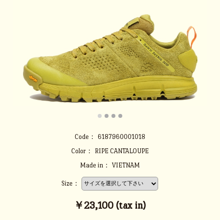
Code：
6187960001018
Color：
RIPE CANTALOUPE
Made in：
VIETNAM
Size：
￥23,100 (tax in)