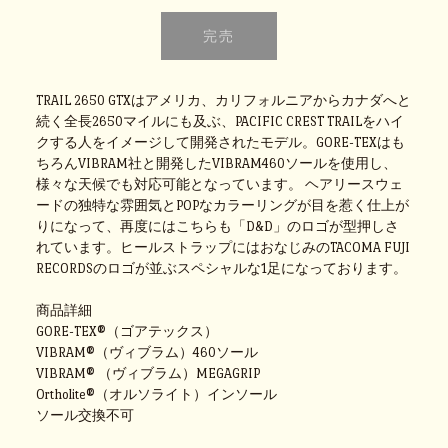
TRAIL 2650 GTXはアメリカ、カリフォルニアからカナダへと
続く全長2650マイルにも及ぶ、PACIFIC CREST TRAILをハイ
クする人をイメージして開発されたモデル。GORE-TEXはも
ちろんVIBRAM社と開発したVIBRAM460ソールを使用し、
様々な天候でも対応可能となっています。 ヘアリースウェ
ードの独特な雰囲気とPOPなカラーリングが目を惹く仕上が
りになって、再度にはこちらも「D&D」のロゴが型押しさ
れています。ヒールストラップにはおなじみのTACOMA FUJI
RECORDSのロゴが並ぶスペシャルな1足になっております。
商品詳細
GORE-TEX®（ゴアテックス）
VIBRAM®（ヴィブラム）460ソール
VIBRAM® （ヴィブラム）MEGAGRIP
Ortholite®（オルソライト）インソール
ソール交換不可