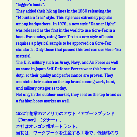
“logger’s boots”.
They added their hiking lines in the 1960 releasing the
“Mountain Trail” style. This style was extremely popular
among backpackers. In 1979, a new style “Danner Light”
was released as the first in the world to use Gore-Tex in a
boot. Even today, using Gore-Tex in a new style of boots
requires a physical sample to be approved on Gore-Tex
standards. Only those that passed this test can use Gore-Tex
material.
The U.S. military such as Army, Navy, and Air Force as well
as some in Japan Self-Defense Forces wear this brand on
duty, so their quality and performance are proven. They
maintain their status as the top brand among work, hunt,
and military categories today.
Not only in the outdoor market, they seat as the top brand as
a fashion boots market as well.
1932年創業のアメリカのアウトドアブーツブランド
【Danner】（ダナー）。
本社はオレゴン州ポートランド。
当初は、ワークブーツを生産する工場で、低価格のワ