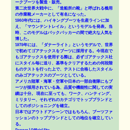
ークブーツを製造・販売。
第二次世界大戦中に、「造船所の靴」と呼ばれる樵用
の作業靴メーカーとして有名になった。
1960年代には、ハイキングブーツを生産ラインに加
え、「マウンテントレイル」というモデルを発表。当
時、このモデルはバックパッカーの間で絶大な人気を
博した。
1979年には、「ダナーライト」というモデルで、世界
で初めてゴアテックスをブーツに採用する。今現在で
もゴアテックスを使用する際は、必ずゴアテックス社
にスタイル毎に送り、基準をクリアするための何段階
ものテストを行った上で、テストに合格したスタイル
のみゴアテックスのブーツとしている。
アメリカ陸軍・海軍・空軍や日本の一部自衛隊にもブ
ーツが採用されている為、品質や機能性に関しての実
績は十分。 現在に至っても、ワーク、ハンティング、
ミリタリー、それぞれのカテゴリでトップブランドと
してのポジショニングを確立。
日本ではアウトドアシーンではもちろん、ブーツファ
ッションのトップブランドとしての地位を確立してい
る。