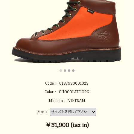
Code：
6187930001023
Color：
CHOCOLATE ORG
Made in：
VIETNAM
Size：
￥31,900 (tax in)