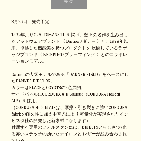
3月25日 発売予定
1932年よりCRAFTSMANSHIPを掲げ、数々の名作を生み出し
たフットウェアブランド 〈 Danner/ダナー 〉と、1998年以
来、卓越した機能美を持つプロダクトを 展開しているラゲ
ッジブランド〈 BRIEFING/ブリーフィング 〉とのコラボレ
ーションモデル。
Dannerの人気モデルである『DANNER FIELD』をベースにし
たDANNER FIELD BR。
カラーはBLACKとCOYOTEの2色展開。
サイドパネルにCORDURA AIR Ballistic（CORDURA Hollofil
AIR）を採用。
（CORDURA Hollofil AIRは、摩擦・引き裂きに強いCORDURA
fabricの耐久性に加え中空糸により 軽量化が実現されたイン
ビスタ社の開発した新素材になります）
付属する専用のフォルスタンには、BRIEFING“らしさ”の光
る赤いステッチの効いたナイロンと レザーが組み合わされ
ている。