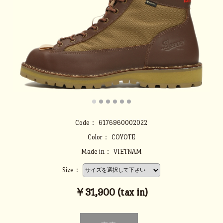
Code：
6176960002022
Color：
COYOTE
Made in：
VIETNAM
Size：
￥31,900 (tax in)