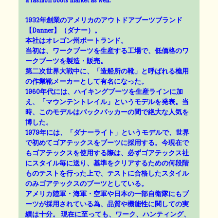
a fashion boots market as well.
1932年創業のアメリカのアウトドアブーツブランド
【Danner】（ダナー）。
本社はオレゴン州ポートランド。
当初は、ワークブーツを生産する工場で、低価格のワ
ークブーツを製造・販売。
第二次世界大戦中に、「造船所の靴」と呼ばれる樵用
の作業靴メーカーとして有名になった。
1960年代には、ハイキングブーツを生産ラインに加
え、「マウンテントレイル」というモデルを発表。当
時、このモデルはバックパッカーの間で絶大な人気を
博した。
1979年には、「ダナーライト」というモデルで、世界
で初めてゴアテックスをブーツに採用する。今現在で
もゴアテックスを使用する際は、必ずゴアテックス社
にスタイル毎に送り、基準をクリアするための何段階
ものテストを行った上で、テストに合格したスタイル
のみゴアテックスのブーツとしている。
アメリカ陸軍・海軍・空軍や日本の一部自衛隊にもブ
ーツが採用されている為、品質や機能性に関しての実
績は十分。 現在に至っても、ワーク、ハンティング、