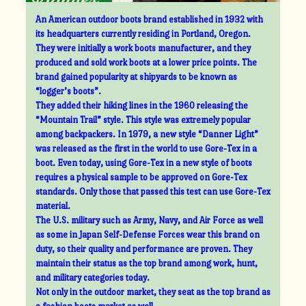
An American outdoor boots brand established in 1932 with
its headquarters currently residing in Portland, Oregon.
They were initially a work boots manufacturer, and they
produced and sold work boots at a lower price points. The
brand gained popularity at shipyards to be known as
“logger’s boots”.
They added their hiking lines in the 1960 releasing the
“Mountain Trail” style. This style was extremely popular
among backpackers. In 1979, a new style “Danner Light”
was released as the first in the world to use Gore-Tex in a
boot. Even today, using Gore-Tex in a new style of boots
requires a physical sample to be approved on Gore-Tex
standards. Only those that passed this test can use Gore-Tex
material.
The U.S. military such as Army, Navy, and Air Force as well
as some in Japan Self-Defense Forces wear this brand on
duty, so their quality and performance are proven. They
maintain their status as the top brand among work, hunt,
and military categories today.
Not only in the outdoor market, they seat as the top brand as