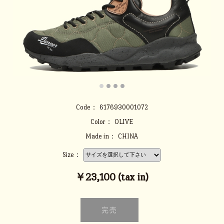
Code：
6176930001072
Color：
OLIVE
Made in：
CHINA
Size：
￥23,100 (tax in)