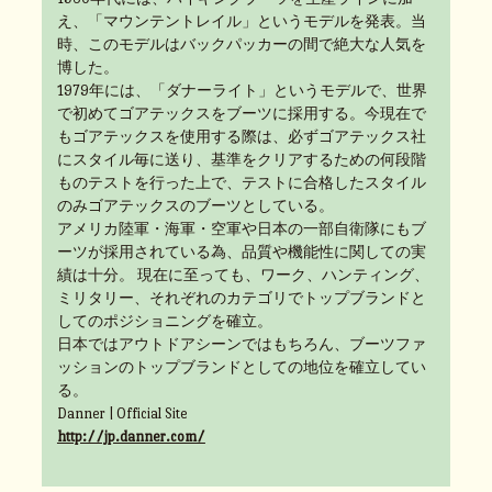
え、「マウンテントレイル」というモデルを発表。当
時、このモデルはバックパッカーの間で絶大な人気を
博した。
1979年には、「ダナーライト」というモデルで、世界
で初めてゴアテックスをブーツに採用する。今現在で
もゴアテックスを使用する際は、必ずゴアテックス社
にスタイル毎に送り、基準をクリアするための何段階
ものテストを行った上で、テストに合格したスタイル
のみゴアテックスのブーツとしている。
アメリカ陸軍・海軍・空軍や日本の一部自衛隊にもブ
ーツが採用されている為、品質や機能性に関しての実
績は十分。 現在に至っても、ワーク、ハンティング、
ミリタリー、それぞれのカテゴリでトップブランドと
してのポジショニングを確立。
日本ではアウトドアシーンではもちろん、ブーツファ
ッションのトップブランドとしての地位を確立してい
る。
Danner | Official Site
http://jp.danner.com/