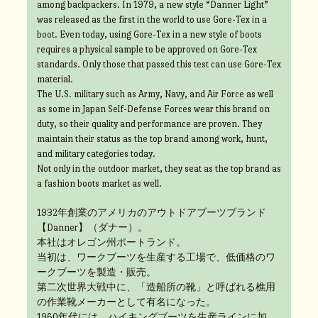
among backpackers. In 1979, a new style “Danner Light”
was released as the first in the world to use Gore-Tex in a
boot. Even today, using Gore-Tex in a new style of boots
requires a physical sample to be approved on Gore-Tex
standards. Only those that passed this test can use Gore-Tex
material.
The U.S. military such as Army, Navy, and Air Force as well
as some in Japan Self-Defense Forces wear this brand on
duty, so their quality and performance are proven. They
maintain their status as the top brand among work, hunt,
and military categories today.
Not only in the outdoor market, they seat as the top brand as
a fashion boots market as well.
1932年創業のアメリカのアウトドアブーツブランド
【Danner】（ダナー）。
本社はオレゴン州ポートランド。
当初は、ワークブーツを生産する工場で、低価格のワ
ークブーツを製造・販売。
第二次世界大戦中に、「造船所の靴」と呼ばれる樵用
の作業靴メーカーとして有名になった。
1960年代には、ハイキングブーツを生産ラインに加