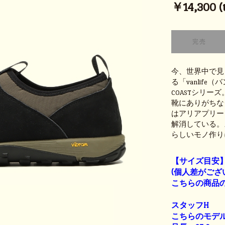
￥14,300 (t
今、世界中で見
る「vanlif
COASTシリー
靴にありがちな
はアリアプリーン
解消している。
らしいモノ作り
【サイズ目安
(個人差がござ
こちらの商品の
スタッフH
こちらのモデル