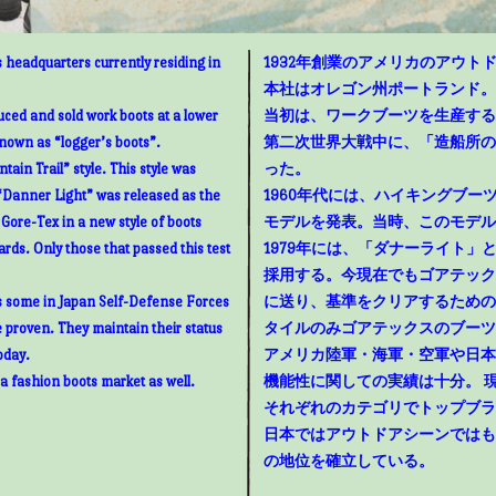
 headquarters currently residing in
1932年創業のアメリカのアウトド
本社はオレゴン州ポートランド。
uced and sold work boots at a lower
当初は、ワークブーツを生産する
known as “logger’s boots”.
第二次世界大戦中に、「造船所の
ain Trail” style. This style was
った。
“Danner Light” was released as the
1960年代には、ハイキングブ
g Gore-Tex in a new style of boots
モデルを発表。当時、このモデル
rds. Only those that passed this test
1979年には、「ダナーライト
採用する。今現在でもゴアテック
as some in Japan Self-Defense Forces
に送り、基準をクリアするための
e proven. They maintain their status
タイルのみゴアテックスのブーツ
oday.
アメリカ陸軍・海軍・空軍や日本
 a fashion boots market as well.
機能性に関しての実績は十分。 
それぞれのカテゴリでトップブラ
日本ではアウトドアシーンではも
の地位を確立している。