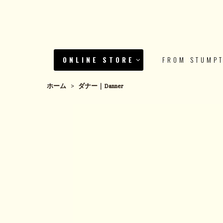
ONLINE STORE
FROM STUMP
ホーム
>
ダナー｜Danner