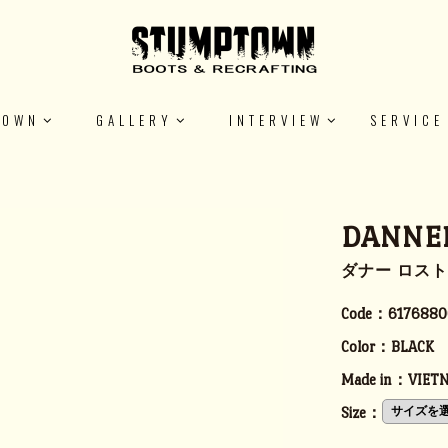
TOWN
GALLERY
INTERVIEW
SERVICE
DANNER
ダナー ロス
Code：
6176880
Color：
BLACK
Made in：
VIET
Size：