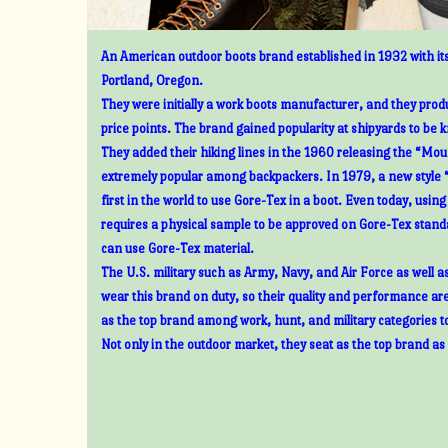
An American outdoor boots brand established in 1932 with its
Portland, Oregon.
They were initially a work boots manufacturer, and they prod
price points. The brand gained popularity at shipyards to be 
They added their hiking lines in the 1960 releasing the “Mount
extremely popular among backpackers. In 1979, a new style 
first in the world to use Gore-Tex in a boot. Even today, usin
requires a physical sample to be approved on Gore-Tex standa
can use Gore-Tex material.
The U.S. military such as Army, Navy, and Air Force as well 
wear this brand on duty, so their quality and performance ar
as the top brand among work, hunt, and military categories t
Not only in the outdoor market, they seat as the top brand as