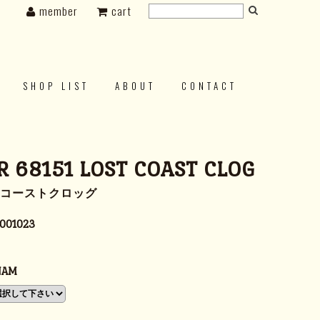
member
cart
SHOP LIST
ABOUT
CONTACT
 68151 LOST COAST CLOG
トコーストクロッグ
001023
NAM