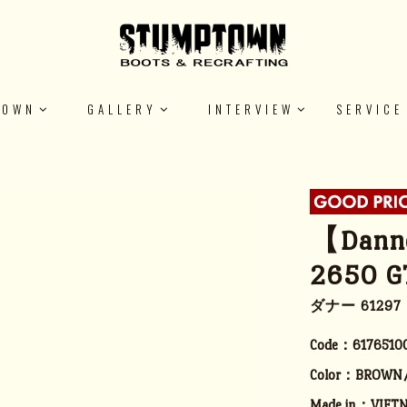
TOWN
GALLERY
INTERVIEW
SERVICE
【Danne
2650 G
ダナー 61297
Code：
6176510
Color：
BROWN
Made in：
VIET