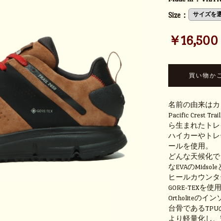
Size：
￥16,500 (
名前の由来はカ
Pacific Cr
ら生まれたトレイ
ハイカーやトレーナ
ールを使用。
どんな天候化でも
なEVAのMid
ヒールカウンタ
GORE-TEX
Ortholite
台骨であるTP
より軽量化し、