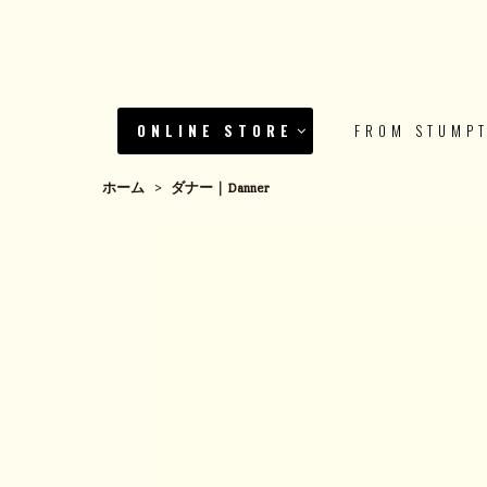
ONLINE STORE
FROM STUMP
ホーム
>
ダナー｜Danner