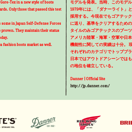
g Gore-Tex in a new style of boots
モデルを発表。当時、このモデル
rds. Only those that passed this test
1979年には、「ダナーライト
採用する。今現在でもゴアテック
as some in Japan Self-Defense Forces
に送り、基準をクリアするための
e proven. They maintain their status
タイルのみゴアテックスのブーツ
oday.
アメリカ陸軍・海軍・空軍や日本
 a fashion boots market as well.
機能性に関しての実績は十分。 
それぞれのカテゴリでトップブラ
日本ではアウトドアシーンではも
の地位を確立している。
Danner | Official Site
http://jp.danner.com/