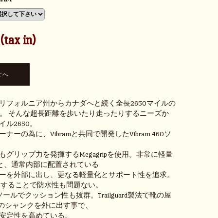
tax in)
リフォルニア州からカナダへと続く全長2650マイルの
est Trail。 そんな超長距離を歩いたり走ったりするニーズか
ル2650。
ーの為に、Vibramと共同で開発したVibram 460ソ
グリップ力を発揮するMegagripを使用。非常に軽量
soleと、通常内部に配置されている
ーを外部に出し、更なる軽量化とサポート性を追求。
を使用することで防水性も問題ない。
のインソールでクッション性も抜群。Trailguard製法で靴の屋
Uのシャンクを外に出す事で、
安定性を高めている。