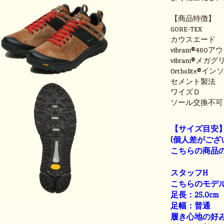
【商品特徴】
GORE-TEX
カウスエード
vibram®460
vibram®メガ
Ortholite®イ
セメント製法
ワイズＤ
ソール交換不可
【サイズ目安
(個人差がござ
こちらの商品の
スタッフH
こちらのモデル
足長：25.0cm
足幅：普通
履き心地の好