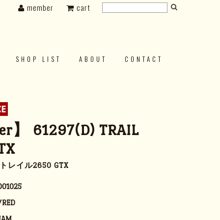
member
cart
SHOP LIST
ABOUT
CONTACT
r】 61297(D) TRAIL
TX
 トレイル2650 GTX
001025
/RED
NAM