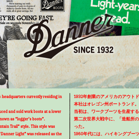
 headquarters currently residing in
1932年創業のアメリカのアウトド
本社はオレゴン州ポートランド。
uced and sold work boots at a lower
当初は、ワークブーツを生産する
known as “logger’s boots”.
第二次世界大戦中に、「造船所の
ain Trail” style. This style was
った。
“Danner Light” was released as the
1960年代には、ハイキングブ