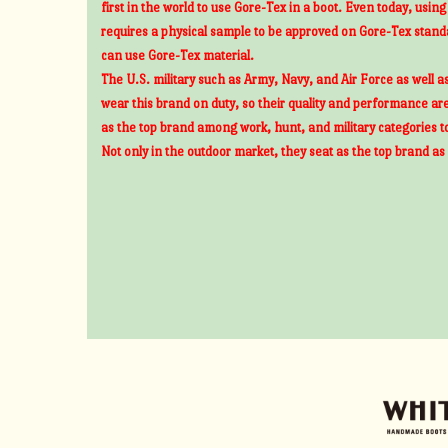
first in the world to use Gore-Tex in a boot. Even today, usin
requires a physical sample to be approved on Gore-Tex standa
can use Gore-Tex material.
The U.S. military such as Army, Navy, and Air Force as well 
wear this brand on duty, so their quality and performance ar
as the top brand among work, hunt, and military categories t
Not only in the outdoor market, they seat as the top brand as