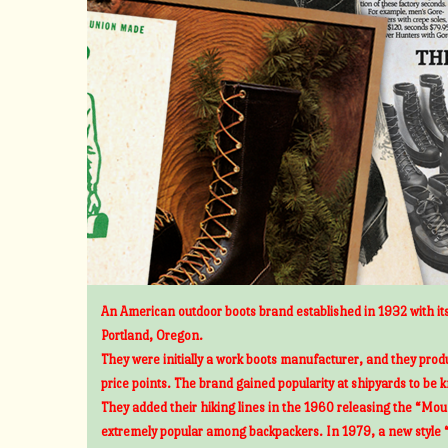
An American outdoor boots brand established in 1932 with its
Portland, Oregon.
They were initially a work boots manufacturer, and they prod
price points. The brand gained popularity at shipyards to be 
They added their hiking lines in the 1960 releasing the “Mount
extremely popular among backpackers. In 1979, a new style 