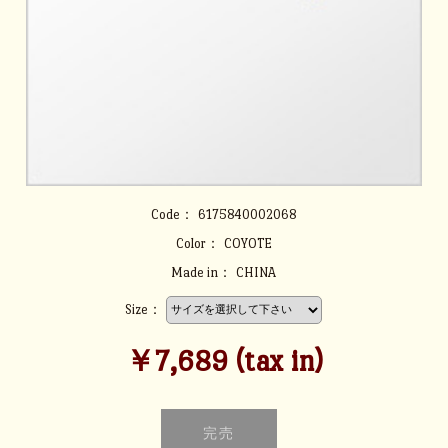
Code：
6175840002068
Color：
COYOTE
Made in：
CHINA
Size：
￥7,689 (tax in)