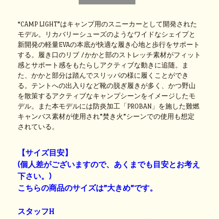
“CAMP LIGHT”はキャンプ用のスニーカーとして開発された
モデル。リカバリーシューズのようなワイドなシェイプと
新開発の軽量EVAの本底が快適な履き心地と歩行をサポート
する。履き口のリブ /かかと部のストレッチ素材がフィット
感とサポート感をもたらしアクティブな動きに追随。ま
た、かかと部分は踏んでスリッパの様に履くことができ
る。テントへの出入りなど靴の脱ぎ履きが多く、かつ野山
を散策するアクティブなキャンプシーンをイメージしたモ
デル。また本モデルには防炎加工「PROBAN」を施した難燃
キャンバス素材が使用され”焚き火”シーンでの使用も想定
されている。
【サイズ目安】
(個人差がございますので、あくまでも目安とお考え
下さい。)
こちらの商品のサイズは”大きめ”です。
スタッフH