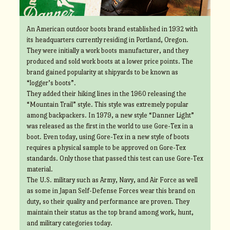
An American outdoor boots brand established in 1932 with
its headquarters currently residing in Portland, Oregon.
They were initially a work boots manufacturer, and they
produced and sold work boots at a lower price points. The
brand gained popularity at shipyards to be known as
“logger’s boots”.
They added their hiking lines in the 1960 releasing the
“Mountain Trail” style. This style was extremely popular
among backpackers. In 1979, a new style “Danner Light”
was released as the first in the world to use Gore-Tex in a
boot. Even today, using Gore-Tex in a new style of boots
requires a physical sample to be approved on Gore-Tex
standards. Only those that passed this test can use Gore-Tex
material.
The U.S. military such as Army, Navy, and Air Force as well
as some in Japan Self-Defense Forces wear this brand on
duty, so their quality and performance are proven. They
maintain their status as the top brand among work, hunt,
and military categories today.