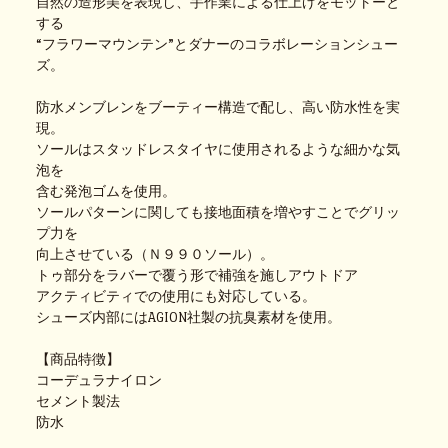
自然の造形美を表現し、手作業による仕上げをモットーと
する
“フラワーマウンテン”とダナーのコラボレーションシュー
ズ。
防水メンブレンをブーティー構造で配し、高い防水性を実
現。
ソールはスタッドレスタイヤに使用されるような細かな気
泡を
含む発泡ゴムを使用。
ソールパターンに関しても接地面積を増やすことでグリッ
プ力を
向上させている（Ｎ９９０ソール）。
トゥ部分をラバーで覆う形で補強を施しアウトドア
アクティビティでの使用にも対応している。
シューズ内部にはAGION社製の抗臭素材を使用。
【商品特徴】
コーデュラナイロン
セメント製法
防水