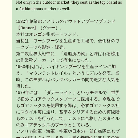
Not only in the outdoor market, they seat as the top brand as
a fashion boots market as well.
1932年創業のアメリカのアウトドアブーツブランド
【Danner】（ダナー）。
本社はオレゴン州ポートランド。
当初は、ワークブーツを生産する工場で、低価格のワ
ークブーツを製造・販売。
第二次世界大戦中に、「造船所の靴」と呼ばれる樵用
の作業靴メーカーとして有名になった。
1960年代には、ハイキングブーツを生産ラインに加
え、「マウンテントレイル」というモデルを発表。当
時、このモデルはバックパッカーの間で絶大な人気を
博した。
1979年には、「ダナーライト」というモデルで、世界
で初めてゴアテックスをブーツに採用する。今現在で
もゴアテックスを使用する際は、必ずゴアテックス社
にスタイル毎に送り、基準をクリアするための何段階
ものテストを行った上で、テストに合格したスタイル
のみゴアテックスのブーツとしている。
アメリカ陸軍・海軍・空軍や日本の一部自衛隊にもブ
ーツが採用されている為、品質や機能性に関しての実