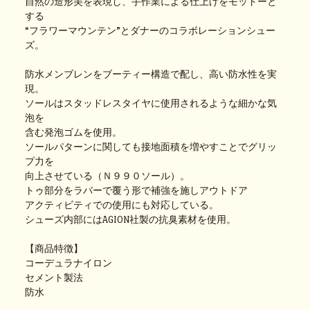
自然の造形美を表現し、手作業による仕上げをモットーと
する
“フラワーマウンテン”とダナーのコラボレーションシュー
ズ。
防水メンブレンをブーティー構造で配し、高い防水性を実
現。
ソールはスタッドレスタイヤに使用されるような細かな気
泡を
含む発泡ゴムを使用。
ソールパターンに関しても接地面積を増やすことでグリッ
プ力を
向上させている（Ｎ９９０ソール）。
トゥ部分をラバーで覆う形で補強を施しアウトドア
アクティビティでの使用にも対応している。
シューズ内部にはAGION社製の抗臭素材を使用。
【商品特徴】
コーデュラナイロン
セメント製法
防水