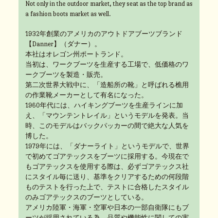
Not only in the outdoor market, they seat as the top brand as
a fashion boots market as well.
1932年創業のアメリカのアウトドアブーツブランド
【Danner】（ダナー）。
本社はオレゴン州ポートランド。
当初は、ワークブーツを生産する工場で、低価格のワ
ークブーツを製造・販売。
第二次世界大戦中に、「造船所の靴」と呼ばれる樵用
の作業靴メーカーとして有名になった。
1960年代には、ハイキングブーツを生産ラインに加
え、「マウンテントレイル」というモデルを発表。当
時、このモデルはバックパッカーの間で絶大な人気を
博した。
1979年には、「ダナーライト」というモデルで、世界
で初めてゴアテックスをブーツに採用する。今現在で
もゴアテックスを使用する際は、必ずゴアテックス社
にスタイル毎に送り、基準をクリアするための何段階
ものテストを行った上で、テストに合格したスタイル
のみゴアテックスのブーツとしている。
アメリカ陸軍・海軍・空軍や日本の一部自衛隊にもブ
ーツが採用されている為、品質や機能性に関しての実