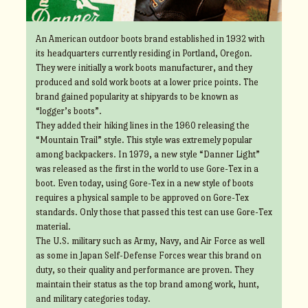
An American outdoor boots brand established in 1932 with
its headquarters currently residing in Portland, Oregon.
They were initially a work boots manufacturer, and they
produced and sold work boots at a lower price points. The
brand gained popularity at shipyards to be known as
“logger’s boots”.
They added their hiking lines in the 1960 releasing the
“Mountain Trail” style. This style was extremely popular
among backpackers. In 1979, a new style “Danner Light”
was released as the first in the world to use Gore-Tex in a
boot. Even today, using Gore-Tex in a new style of boots
requires a physical sample to be approved on Gore-Tex
standards. Only those that passed this test can use Gore-Tex
material.
The U.S. military such as Army, Navy, and Air Force as well
as some in Japan Self-Defense Forces wear this brand on
duty, so their quality and performance are proven. They
maintain their status as the top brand among work, hunt,
and military categories today.