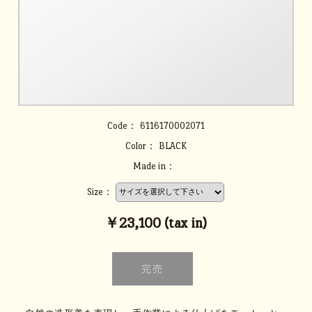
Code：
6116170002071
Color：
BLACK
Made in：
Size：
￥23,100 (tax in)