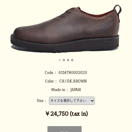
Code：
6114780002023
Color：
CH/DK.BROWN
Made in：
JAPAN
Size：
￥24,750 (tax in)