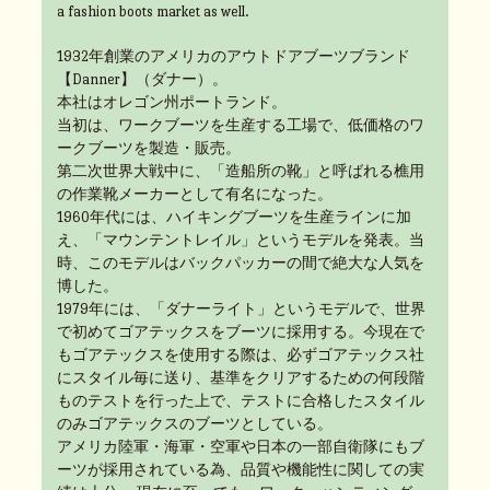
a fashion boots market as well.
1932年創業のアメリカのアウトドアブーツブランド
【Danner】（ダナー）。
本社はオレゴン州ポートランド。
当初は、ワークブーツを生産する工場で、低価格のワ
ークブーツを製造・販売。
第二次世界大戦中に、「造船所の靴」と呼ばれる樵用
の作業靴メーカーとして有名になった。
1960年代には、ハイキングブーツを生産ラインに加
え、「マウンテントレイル」というモデルを発表。当
時、このモデルはバックパッカーの間で絶大な人気を
博した。
1979年には、「ダナーライト」というモデルで、世界
で初めてゴアテックスをブーツに採用する。今現在で
もゴアテックスを使用する際は、必ずゴアテックス社
にスタイル毎に送り、基準をクリアするための何段階
ものテストを行った上で、テストに合格したスタイル
のみゴアテックスのブーツとしている。
アメリカ陸軍・海軍・空軍や日本の一部自衛隊にもブ
ーツが採用されている為、品質や機能性に関しての実