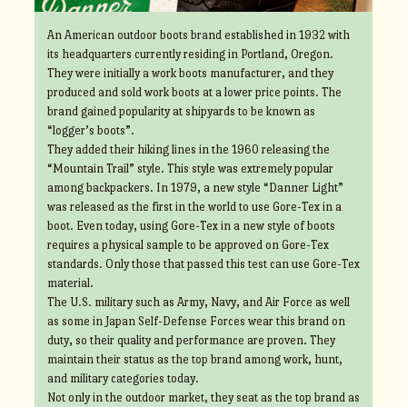
An American outdoor boots brand established in 1932 with
its headquarters currently residing in Portland, Oregon.
They were initially a work boots manufacturer, and they
produced and sold work boots at a lower price points. The
brand gained popularity at shipyards to be known as
“logger’s boots”.
They added their hiking lines in the 1960 releasing the
“Mountain Trail” style. This style was extremely popular
among backpackers. In 1979, a new style “Danner Light”
was released as the first in the world to use Gore-Tex in a
boot. Even today, using Gore-Tex in a new style of boots
requires a physical sample to be approved on Gore-Tex
standards. Only those that passed this test can use Gore-Tex
material.
The U.S. military such as Army, Navy, and Air Force as well
as some in Japan Self-Defense Forces wear this brand on
duty, so their quality and performance are proven. They
maintain their status as the top brand among work, hunt,
and military categories today.
Not only in the outdoor market, they seat as the top brand as