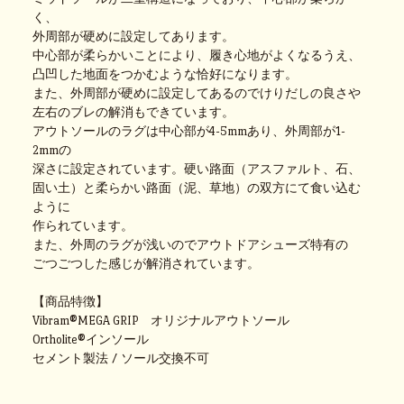
く、
外周部が硬めに設定してあります。
中心部が柔らかいことにより、履き心地がよくなるうえ、
凸凹した地面をつかむような恰好になります。
また、外周部が硬めに設定してあるのでけりだしの良さや
左右のブレの解消もできています。
アウトソールのラグは中心部が4-5mmあり、外周部が1-
2mmの
深さに設定されています。硬い路面（アスファルト、石、
固い土）と柔らかい路面（泥、草地）の双方にて食い込む
ように
作られています。
また、外周のラグが浅いのでアウトドアシューズ特有の
ごつごつした感じが解消されています。
【商品特徴】
Vibram®MEGA GRIP オリジナルアウトソール
Ortholite®インソール
セメント製法 / ソール交換不可