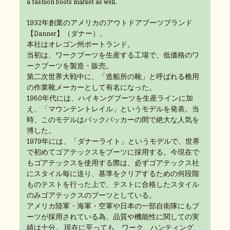
a fashion boots market as well.
1932年創業のアメリカのアウトドアブーツブランド
【Danner】（ダナー）。
本社はオレゴン州ポートランド。
当初は、ワークブーツを生産する工場で、低価格のワ
ークブーツを製造・販売。
第二次世界大戦中に、「造船所の靴」と呼ばれる樵用
の作業靴メーカーとして有名になった。
1960年代には、ハイキングブーツを生産ラインに加
え、「マウンテントレイル」というモデルを発表。当
時、このモデルはバックパッカーの間で絶大な人気を
博した。
1979年には、「ダナーライト」というモデルで、世界
で初めてゴアテックスをブーツに採用する。今現在で
もゴアテックスを使用する際は、必ずゴアテックス社
にスタイル毎に送り、基準をクリアするための何段階
ものテストを行った上で、テストに合格したスタイル
のみゴアテックスのブーツとしている。
アメリカ陸軍・海軍・空軍や日本の一部自衛隊にもブ
ーツが採用されている為、品質や機能性に関しての実
績は十分。 現在に至っても、ワーク、ハンティング、