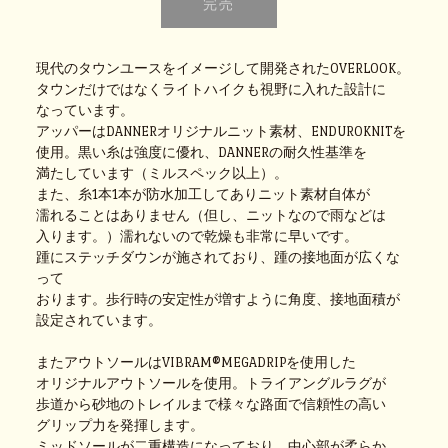
現代のタウンユースをイメージして開発されたOVERLOOK。
タウンだけではなくライトハイクも視野に入れた設計に
なっています。
アッパーはDANNERオリジナルニット素材、ENDUROKNITを
使用。黒い糸は強度に優れ、DANNERの耐久性基準を
満たしています（ミルスペック以上）。
また、糸1本1本が防水加工してありニット素材自体が
濡れることはありません（但し、ニットなので雨などは
入ります。）濡れないので乾燥も非常に早いです。
踵にステッチダウンが施されており、踵の接地面が広くな
って
おります。歩行時の安定性が増すように角度、接地面積が
設定されています。
またアウトソールはVIBRAM®MEGADRIPを使用した
オリジナルアウトソールを使用。トライアングルラグが
歩道から砂地のトレイルまで様々な路面で信頼性の高い
グリップ力を発揮します。
ミッドソールが二重構造になっており、中心部が柔らか