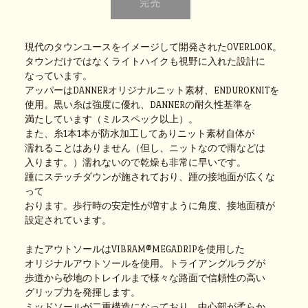
現代のタウンユースをイメージして開発されたOVERLOOK。
タウンだけではなくライトハイクも視野に入れた設計に
なっています。
アッパーはDANNERオリジナルニット素材、ENDUROKNITを
使用。黒い糸は強度に優れ、DANNERの耐久性基準を
満たしています（ミルスペック以上）。
また、糸1本1本が防水加工してありニット素材自体が
濡れることはありません（但し、ニットなので雨などは
入ります。）濡れないので乾燥も非常に早いです。
踵にステッチダウンが施されており、踵の接地面が広くな
って
おります。歩行時の安定性が増すように角度、接地面積が
設定されています。
またアウトソールはVIBRAM®MEGADRIPを使用した
オリジナルアウトソールを使用。トライアングルラグが
歩道から砂地のトレイルまで様々な路面で信頼性の高い
グリップ力を発揮します。
ミッドソールが二重構造になっており、中心部が柔らか