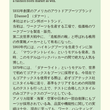
a fashion boots market as well.
1932年創業のアメリカのアウトドアブーツブランド
【Danner】（ダナー）。
本社はオレゴン州ポートランド。
当初は、ワークブーツを生産する工場で、低価格のワ
ークブーツを製造・販売。
第二次世界大戦中に、「造船所の靴」と呼ばれる樵用
の作業靴メーカーとして有名になった。
1960年代には、ハイキングブーツを生産ラインに加
え、「マウンテントレイル」というモデルを発表。当
時、このモデルはバックパッカーの間で絶大な人気を
博した。
1979年には、「ダナーライト」というモデルで、世界
で初めてゴアテックスをブーツに採用する。今現在で
もゴアテックスを使用する際は、必ずゴアテックス社
にスタイル毎に送り、基準をクリアするための何段階
ものテストを行った上で、テストに合格したスタイル
のみゴアテックスのブーツとしている。
アメリカ陸軍・海軍・空軍や日本の一部自衛隊にもブ
ーツが採用されている為、品質や機能性に関しての実
績は十分。 現在に至っても、ワーク、ハンティング、