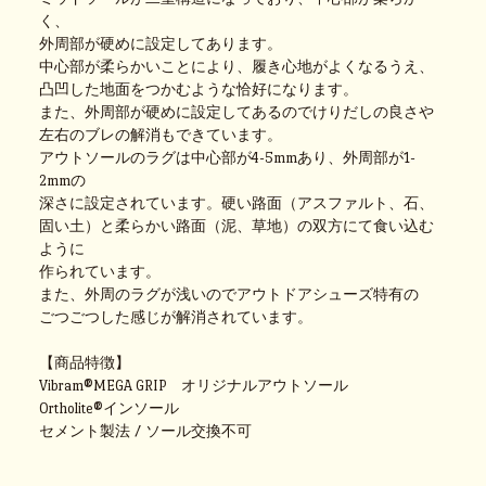
く、
外周部が硬めに設定してあります。
中心部が柔らかいことにより、履き心地がよくなるうえ、
凸凹した地面をつかむような恰好になります。
また、外周部が硬めに設定してあるのでけりだしの良さや
左右のブレの解消もできています。
アウトソールのラグは中心部が4-5mmあり、外周部が1-
2mmの
深さに設定されています。硬い路面（アスファルト、石、
固い土）と柔らかい路面（泥、草地）の双方にて食い込む
ように
作られています。
また、外周のラグが浅いのでアウトドアシューズ特有の
ごつごつした感じが解消されています。
【商品特徴】
Vibram®MEGA GRIP オリジナルアウトソール
Ortholite®インソール
セメント製法 / ソール交換不可