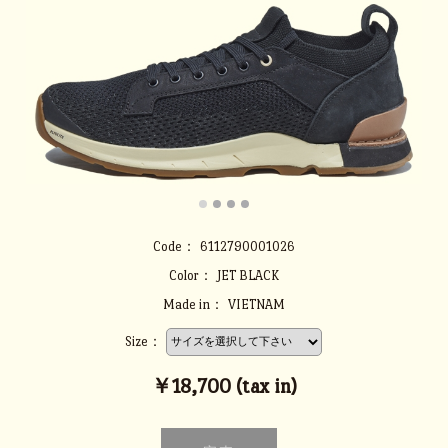
Code：
6112790001026
Color：
JET BLACK
Made in：
VIETNAM
Size：
￥18,700 (tax in)