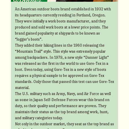
An American outdoor boots brand established in 1932 with
its headquarters currently residing in Portland, Oregon.
They were initially a work boots manufacturer, and they
produced and sold work boots at a lower price points. The
brand gained popularity at shipyards to be known as
“logger’s boots”.
They added their hiking lines in the 1960 releasing the
“Mountain Trail” style. This style was extremely popular
among backpackers. In 1979, a new style “Danner Light”
was released as the first in the world to use Gore-Tex in a
boot. Even today, using Gore-Tex in a new style of boots
requires a physical sample to be approved on Gore-Tex
standards. Only those that passed this test can use Gore-Tex
material.
The U.S. military such as Army, Navy, and Air Force as well
as some in Japan Self-Defense Forces wear this brand on
duty, so their quality and performance are proven. They
maintain their status as the top brand among work, hunt,
and military categories today.
Not only in the outdoor market, they seat as the top brand as