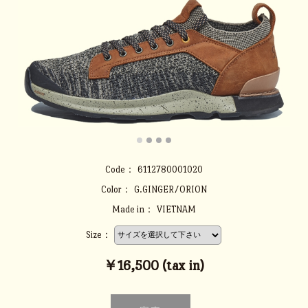
Code：
6112780001020
Color：
G.GINGER/ORION
Made in：
VIETNAM
Size：
￥16,500 (tax in)