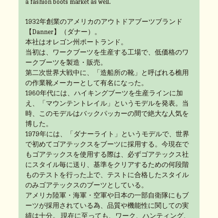
a fashion boots market as well.
1932年創業のアメリカのアウトドアブーツブランド
【Danner】（ダナー）。
本社はオレゴン州ポートランド。
当初は、ワークブーツを生産する工場で、低価格のワ
ークブーツを製造・販売。
第二次世界大戦中に、「造船所の靴」と呼ばれる樵用
の作業靴メーカーとして有名になった。
1960年代には、ハイキングブーツを生産ラインに加
え、「マウンテントレイル」というモデルを発表。当
時、このモデルはバックパッカーの間で絶大な人気を
博した。
1979年には、「ダナーライト」というモデルで、世界
で初めてゴアテックスをブーツに採用する。今現在で
もゴアテックスを使用する際は、必ずゴアテックス社
にスタイル毎に送り、基準をクリアするための何段階
ものテストを行った上で、テストに合格したスタイル
のみゴアテックスのブーツとしている。
アメリカ陸軍・海軍・空軍や日本の一部自衛隊にもブ
ーツが採用されている為、品質や機能性に関しての実
績は十分。 現在に至っても、ワーク、ハンティング、