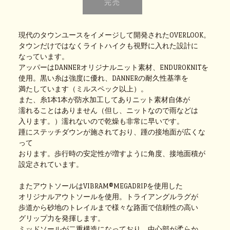
現代のタウンユースをイメージして開発されたOVERLOOK。
タウンだけではなくライトハイクも視野に入れた設計に
なっています。
アッパーはDANNERオリジナルニット素材、ENDUROKNITを
使用。黒い糸は強度に優れ、DANNERの耐久性基準を
満たしています（ミルスペック以上）。
また、糸1本1本が防水加工してありニット素材自体が
濡れることはありません（但し、ニットなので雨などは
入ります。）濡れないので乾燥も非常に早いです。
踵にステッチダウンが施されており、踵の接地面が広くな
って
おります。歩行時の安定性が増すように角度、接地面積が
設定されています。
またアウトソールはVIBRAM®MEGADRIPを使用した
オリジナルアウトソールを使用。トライアングルラグが
歩道から砂地のトレイルまで様々な路面で信頼性の高い
グリップ力を発揮します。
ミッドソールが二重構造になっており、中心部が柔らか