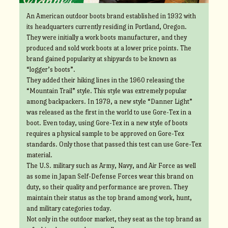
An American outdoor boots brand established in 1932 with
its headquarters currently residing in Portland, Oregon.
They were initially a work boots manufacturer, and they
produced and sold work boots at a lower price points. The
brand gained popularity at shipyards to be known as
“logger’s boots”.
They added their hiking lines in the 1960 releasing the
“Mountain Trail” style. This style was extremely popular
among backpackers. In 1979, a new style “Danner Light”
was released as the first in the world to use Gore-Tex in a
boot. Even today, using Gore-Tex in a new style of boots
requires a physical sample to be approved on Gore-Tex
standards. Only those that passed this test can use Gore-Tex
material.
The U.S. military such as Army, Navy, and Air Force as well
as some in Japan Self-Defense Forces wear this brand on
duty, so their quality and performance are proven. They
maintain their status as the top brand among work, hunt,
and military categories today.
Not only in the outdoor market, they seat as the top brand as