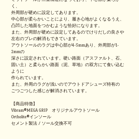
く、
外周部が硬めに設定してあります。
中心部が柔らかいことにより、履き心地がよくなるうえ、
凸凹した地面をつかむような恰好になります。
また、外周部が硬めに設定してあるのでけりだしの良さや
左右のブレの解消もできています。
アウトソールのラグは中心部が4-5mmあり、外周部が1-
2mmの
深さに設定されています。硬い路面（アスファルト、石、
固い土）と柔らかい路面（泥、草地）の双方にて食い込む
ように
作られています。
また、外周のラグが浅いのでアウトドアシューズ特有の
ごつごつした感じが解消されています。
【商品特徴】
Vibram®MEGA GRIP オリジナルアウトソール
Ortholite®インソール
セメント製法 / ソール交換不可