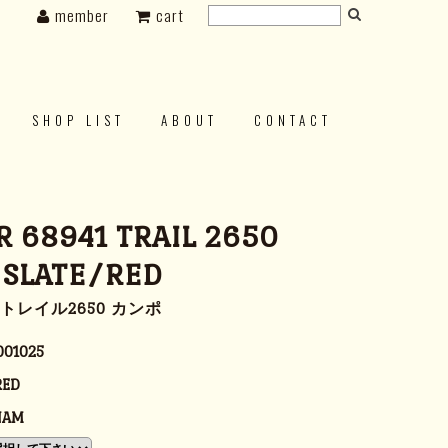
member
cart
SHOP LIST
ABOUT
CONTACT
 68941 TRAIL 2650
 SLATE/RED
1 トレイル2650 カンポ
001025
RED
NAM