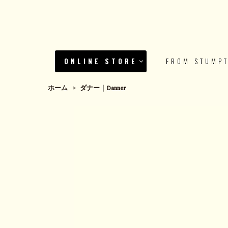
ONLINE STORE
FROM STUMP
ホーム
>
ダナー｜Danner