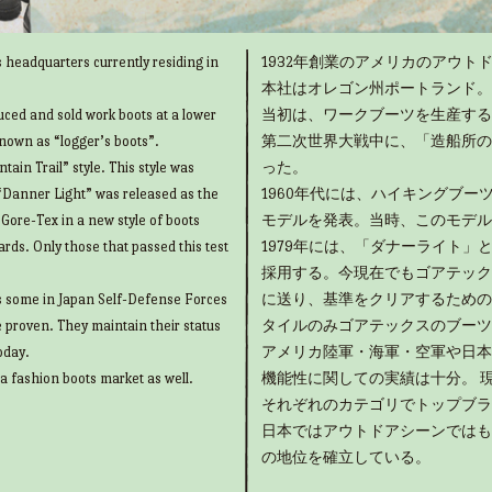
 headquarters currently residing in
1932年創業のアメリカのアウトド
本社はオレゴン州ポートランド。
uced and sold work boots at a lower
当初は、ワークブーツを生産する
known as “logger’s boots”.
第二次世界大戦中に、「造船所の
ain Trail” style. This style was
った。
“Danner Light” was released as the
1960年代には、ハイキングブ
g Gore-Tex in a new style of boots
モデルを発表。当時、このモデル
rds. Only those that passed this test
1979年には、「ダナーライト
採用する。今現在でもゴアテック
as some in Japan Self-Defense Forces
に送り、基準をクリアするための
e proven. They maintain their status
タイルのみゴアテックスのブーツ
oday.
アメリカ陸軍・海軍・空軍や日本
 a fashion boots market as well.
機能性に関しての実績は十分。 
それぞれのカテゴリでトップブラ
日本ではアウトドアシーンではも
の地位を確立している。