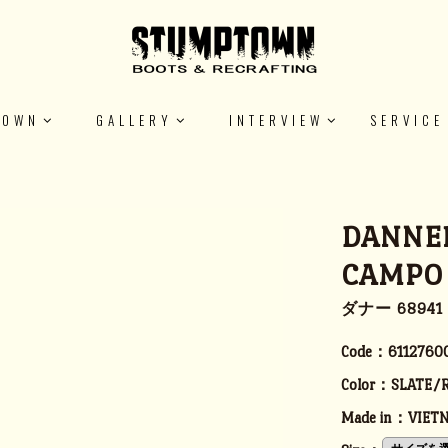
TOWN
GALLERY
INTERVIEW
SERVICE
DANNER
CAMPO
ダナー 6894
Code：
6112760
Color：
SLATE/
Made in：
VIET