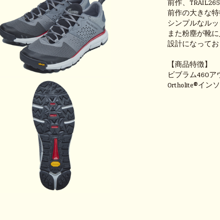
前作、TRAIL
前作の大きな特徴で
シンプルなルッ
また粉塵が靴に
設計になってお
【商品特徴】
ビブラム460
Ortholite®イ