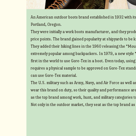
An American outdoor boots brand established in 1932 with its
Portland, Oregon.
They were initially a work boots manufacturer, and they prod
price points. The brand gained popularity at shipyards to be 
They added their hiking lines in the 1960 releasing the “Mount
extremely popular among backpackers. In 1979, a new style 
first in the world to use Gore-Tex in a boot. Even today, usin
requires a physical sample to be approved on Gore-Tex standa
can use Gore-Tex material.
The U.S. military such as Army, Navy, and Air Force as well 
wear this brand on duty, so their quality and performance ar
as the top brand among work, hunt, and military categories t
Not only in the outdoor market, they seat as the top brand as