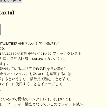
ax in)
のDRY WEATHER用モデルとして開発された
MPO。
RAIL2650が着想を得たPCT(パシフィッククレスト
り口、最初の区域、CAMPO（カンポ）に
ます。
乾燥しているエリアで通気性を良い靴が
全長2650マイルにも及ぶPCTを踏破するには
応するというより、複数足で臨むことが多く、
10マイルに使用することをイメージして
。
ているので夏場のロングトレイルにおいても
し、ブーティー構造となっているのでフィット感が