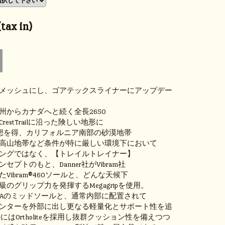
tax in)
メッシュにし、ゴアテックスライナーにアップデー
州からカナダへと続く全長2650
c CrestTrailに沿った険しい地形に
が着想を得、カリフォルニア南部の砂漠地帯
高山地帯など条件が特に厳しい環境下において
ングではなく、【トレイルトレイナー】
セプトのもと、Danner社がVibram社
Vibram®460ソールと、どんな天候下
のグリップ力を発揮するMegagripを使用。
VAのミッドソールと、通常内部に配置されて
ンターを外部に出し更なる軽量化とサポート性を追
はOrtholiteを採用し抜群クッション性を備えつつ