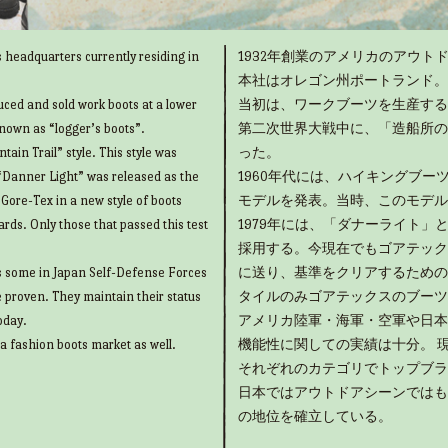
 headquarters currently residing in
1932年創業のアメリカのアウトド
本社はオレゴン州ポートランド。
uced and sold work boots at a lower
当初は、ワークブーツを生産する
known as “logger’s boots”.
第二次世界大戦中に、「造船所の
ain Trail” style. This style was
った。
“Danner Light” was released as the
1960年代には、ハイキングブ
g Gore-Tex in a new style of boots
モデルを発表。当時、このモデル
rds. Only those that passed this test
1979年には、「ダナーライト
採用する。今現在でもゴアテック
as some in Japan Self-Defense Forces
に送り、基準をクリアするための
e proven. They maintain their status
タイルのみゴアテックスのブーツ
oday.
アメリカ陸軍・海軍・空軍や日本
 a fashion boots market as well.
機能性に関しての実績は十分。 
それぞれのカテゴリでトップブラ
日本ではアウトドアシーンではも
の地位を確立している。