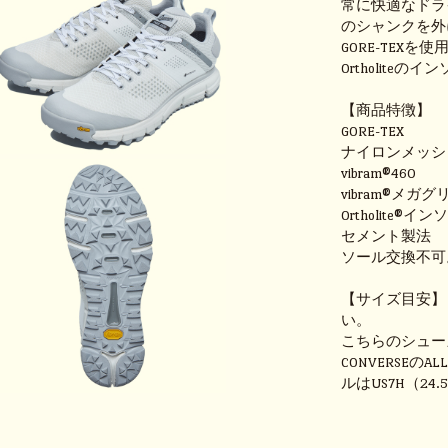
常に快適なドライ
のシャンクを外
GORE-TEX
Ortholite
【商品特徴】
GORE-TEX
ナイロンメッシ
vibram®460
vibram®メガ
Ortholite®イ
セメント製法
ソール交換不可
【サイズ目安】
い。
こちらのシュー
CONVERSEの
ルはUS7H（2