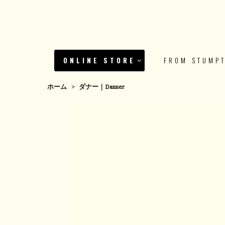
ONLINE STORE
FROM STUMP
ホーム
>
ダナー｜Danner