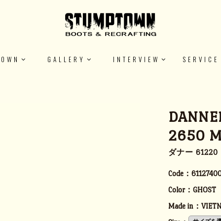
TOWN
GALLERY
INTERVIEW
SERVICE
DANNER
2650 M
ダナー 6122
Code：
6112740
Color：
GHOST
Made in：
VIET