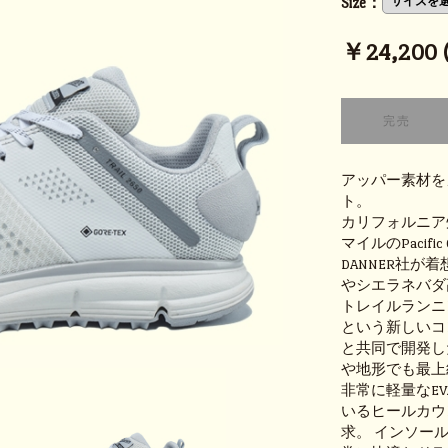
Size：
￥24,200 (
アッパー素材を
ト。
カリフォルニア
マイルのPacifi
DANNER社
やシエラネバダ
トレイルランニ
という新しいコン
と共同で開発した
や地形でも最上級
非常に軽量なE
いるヒールカウ
求。
インソールに