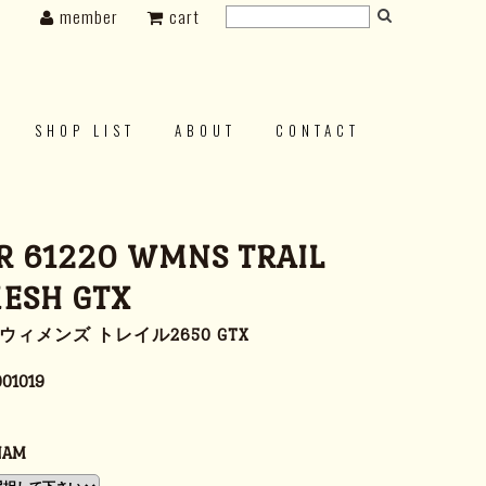
member
cart
SHOP LIST
ABOUT
CONTACT
 61220 WMNS TRAIL
ESH GTX
0 ウィメンズ トレイル2650 GTX
001019
NAM