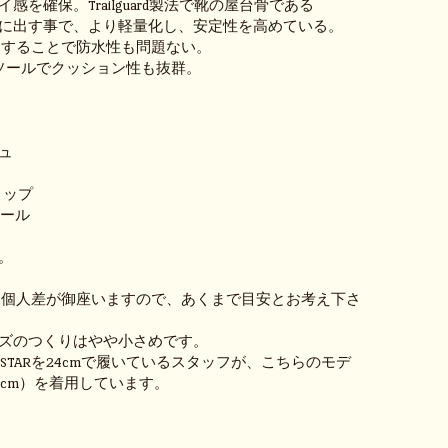
感を確保。Trailguard製法で靴の屋台骨である
に出す事で、より軽量化し、安定性を高めている。
を使用することで防水性も問題ない。
のインソールでクッション性も抜群。
ュ
グリップ
ンソール
。
 個人差が御座いますので、あくまで目安とお考え下さ
ズのつくりはやや小さめです。
ALLSTARを24cmで履いているスタッフが、こちらのモデ
4.5cm）を着用しています。