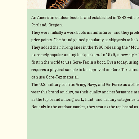
An American outdoor boots brand established in 1932 with its
Portland, Oregon.
They were initially a work boots manufacturer, and they prod
price points. The brand gained popularity at shipyards to be 
They added their hiking lines in the 1960 releasing the “Mount
extremely popular among backpackers. In 1979, a new style 
first in the world to use Gore-Tex in a boot. Even today, usin
requires a physical sample to be approved on Gore-Tex standa
can use Gore-Tex material.
The U.S. military such as Army, Navy, and Air Force as well 
wear this brand on duty, so their quality and performance ar
as the top brand among work, hunt, and military categories t
Not only in the outdoor market, they seat as the top brand as