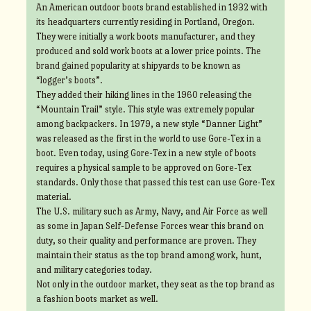
An American outdoor boots brand established in 1932 with
its headquarters currently residing in Portland, Oregon.
They were initially a work boots manufacturer, and they
produced and sold work boots at a lower price points. The
brand gained popularity at shipyards to be known as
“logger’s boots”.
They added their hiking lines in the 1960 releasing the
“Mountain Trail” style. This style was extremely popular
among backpackers. In 1979, a new style “Danner Light”
was released as the first in the world to use Gore-Tex in a
boot. Even today, using Gore-Tex in a new style of boots
requires a physical sample to be approved on Gore-Tex
standards. Only those that passed this test can use Gore-Tex
material.
The U.S. military such as Army, Navy, and Air Force as well
as some in Japan Self-Defense Forces wear this brand on
duty, so their quality and performance are proven. They
maintain their status as the top brand among work, hunt,
and military categories today.
Not only in the outdoor market, they seat as the top brand as
a fashion boots market as well.