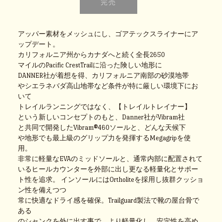
アッパー素材をメッシュにし、ゴアテックスライナーにア
ップデート。
カリフォルニア州からカナダへと続く全長2650
マイルのPacific CrestTrailに沿った険しい地形に
DANNER社が着想を得、カリフォルニア南部の砂漠地帯
やシエラネバダ高山地帯など条件が特に厳しい環境下にお
いて
トレイルランニングではなく、【トレイルトレイナー】
という新しいコンセプトのもと、Danner社がVibram社
と共同で開発したVibram®460ソールと、どんな天候下
や地形でも最上級のグリップ力を発揮するMegagripを使
用。
非常に軽量なEVAのミッドソールと、通常内部に配置されて
いるヒールカウンターを外部に出し更なる軽量化とサポー
ト性を追求。
インソールにはOrtholiteを採用し抜群クッショ
ン性を備えつつ
常に快適なドライ感を確保。Trailguard製法で靴の屋台骨で
ある
のシャンクを外に出す事で、より軽量化し、安定性を高め