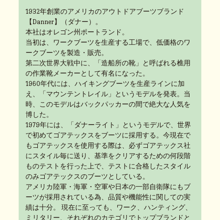
1932年創業のアメリカのアウトドアブーツブランド
【Danner】（ダナー）。
本社はオレゴン州ポートランド。
当初は、ワークブーツを生産する工場で、低価格のワ
ークブーツを製造・販売。
第二次世界大戦中に、「造船所の靴」と呼ばれる樵用
の作業靴メーカーとして有名になった。
1960年代には、ハイキングブーツを生産ラインに加
え、「マウンテントレイル」というモデルを発表。当
時、このモデルはバックパッカーの間で絶大な人気を
博した。
1979年には、「ダナーライト」というモデルで、世界
で初めてゴアテックスをブーツに採用する。今現在で
もゴアテックスを使用する際は、必ずゴアテックス社
にスタイル毎に送り、基準をクリアするための何段階
ものテストを行った上で、テストに合格したスタイル
のみゴアテックスのブーツとしている。
アメリカ陸軍・海軍・空軍や日本の一部自衛隊にもブ
ーツが採用されている為、品質や機能性に関しての実
績は十分。 現在に至っても、ワーク、ハンティング、
ミリタリー、それぞれのカテゴリでトップブランドと