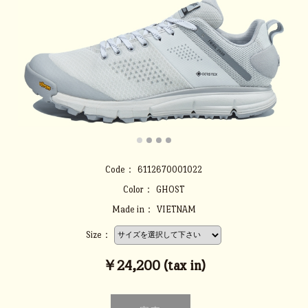
Code：
6112670001022
Color：
GHOST
Made in：
VIETNAM
Size：
￥24,200 (tax in)