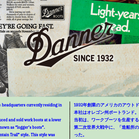
 headquarters currently residing in
1932年創業のアメリカのアウトド
本社はオレゴン州ポートランド。
uced and sold work boots at a lower
当初は、ワークブーツを生産する
known as “logger’s boots”.
第二次世界大戦中に、「造船所の
ain Trail” style. This style was
った。