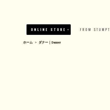
ONLINE STORE
FROM STUMP
ホーム
>
ダナー｜Danner