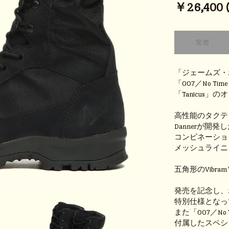
￥26,400 (t
「ジェームズ・
「007／No Ti
「Tanicus
高性能のタクテ
Dannerが開発
コンビネーショ
メッシュライニ
五角形のVibr
発売を記念し、
特別仕様となっ
また「007／No 
付属したスペシ