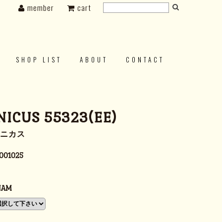
member
cart
SHOP LIST
ABOUT
CONTACT
NICUS 55323(EE)
タニカス
001025
NAM