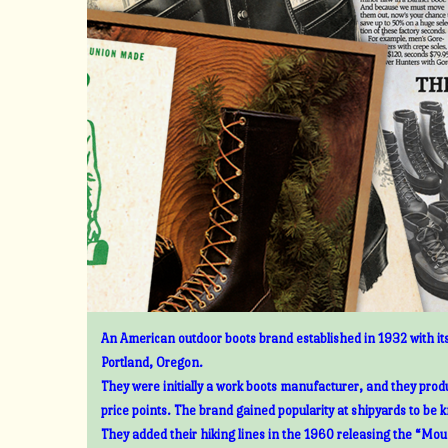
An American outdoor boots brand established in 1932 with its
Portland, Oregon.
They were initially a work boots manufacturer, and they prod
price points. The brand gained popularity at shipyards to be 
They added their hiking lines in the 1960 releasing the “Mount