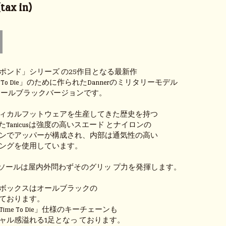
ax in)
ポンド」シリーズ の25作目となる最新作
me To Die」のために作られたDannerのミリタリーモデル
」のオ ールブラックバージョンです。
ィカルフットウェアを生産してきた歴史を持つ
したTanicusは強度の高いスエード とナイロンの
ンでアッパーが構成され、内部は通気性の高い
ングを使用しています。
amソールは屋内外問わずそのグリッ プ力を発揮します。
ボックスはオールブラックの
ております。
Time To Die」仕様のキーチェーンも
ャル感溢れる1足となっ ております。