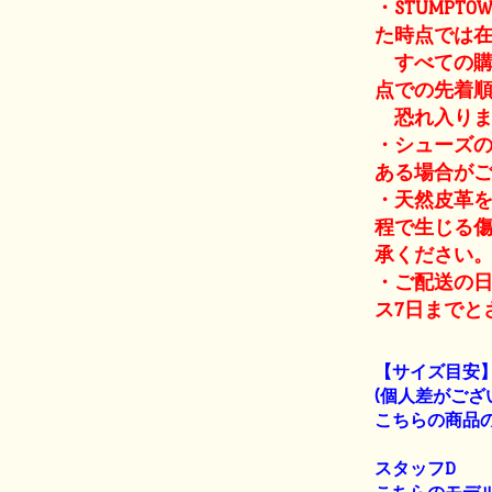
・STUMPT
た時点では
すべての購
点での先着
恐れ入りま
・シューズ
ある場合が
・天然皮革
程で生じる
承ください
・ご配送の
ス7日までと
【サイズ目安
(個人差がござ
こちらの商品の
スタッフD