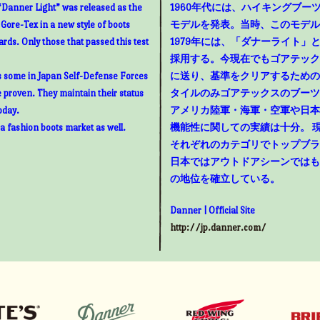
“Danner Light” was released as the
1960年代には、ハイキングブ
g Gore-Tex in a new style of boots
モデルを発表。当時、このモデル
rds. Only those that passed this test
1979年には、「ダナーライト
採用する。今現在でもゴアテック
as some in Japan Self-Defense Forces
に送り、基準をクリアするための
e proven. They maintain their status
タイルのみゴアテックスのブーツ
oday.
アメリカ陸軍・海軍・空軍や日本
 a fashion boots market as well.
機能性に関しての実績は十分。 
それぞれのカテゴリでトップブラ
日本ではアウトドアシーンではも
の地位を確立している。
Danner | Official Site
http://jp.danner.com/