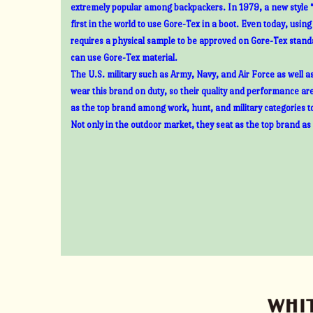
extremely popular among backpackers. In 1979, a new style 
first in the world to use Gore-Tex in a boot. Even today, usin
requires a physical sample to be approved on Gore-Tex standa
can use Gore-Tex material.
The U.S. military such as Army, Navy, and Air Force as well 
wear this brand on duty, so their quality and performance ar
as the top brand among work, hunt, and military categories t
Not only in the outdoor market, they seat as the top brand as