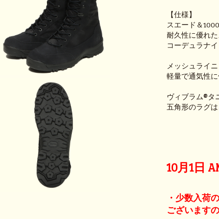
【仕様】
スエード＆10
耐久性に優れた
コーデュラナイ
メッシュライニ
軽量で通気性に
ヴィブラム®タ
五角形のラグは
10月1日
・少数入荷
ございます