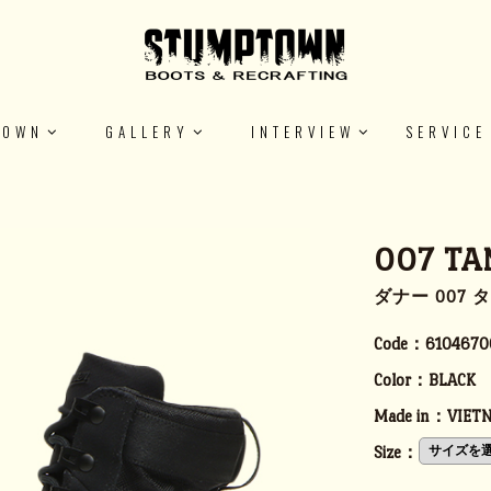
TOWN
GALLERY
INTERVIEW
SERVICE
007 TA
ダナー 007 
Code：
6104670
Color：
BLACK
Made in：
VIET
Size：