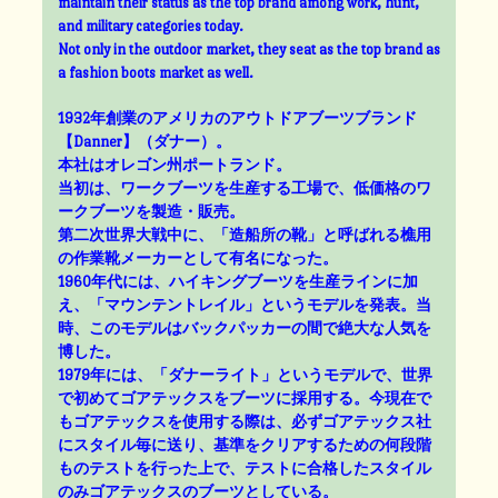
maintain their status as the top brand among work, hunt,
and military categories today.
Not only in the outdoor market, they seat as the top brand as
a fashion boots market as well.
1932年創業のアメリカのアウトドアブーツブランド
【Danner】（ダナー）。
本社はオレゴン州ポートランド。
当初は、ワークブーツを生産する工場で、低価格のワ
ークブーツを製造・販売。
第二次世界大戦中に、「造船所の靴」と呼ばれる樵用
の作業靴メーカーとして有名になった。
1960年代には、ハイキングブーツを生産ラインに加
え、「マウンテントレイル」というモデルを発表。当
時、このモデルはバックパッカーの間で絶大な人気を
博した。
1979年には、「ダナーライト」というモデルで、世界
で初めてゴアテックスをブーツに採用する。今現在で
もゴアテックスを使用する際は、必ずゴアテックス社
にスタイル毎に送り、基準をクリアするための何段階
ものテストを行った上で、テストに合格したスタイル
のみゴアテックスのブーツとしている。