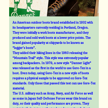
An American outdoor boots brand established in 1932 with
its headquarters currently residing in Portland, Oregon.
They were initially a work boots manufacturer, and they
produced and sold work boots at a lower price points. The
brand gained popularity at shipyards to be known as
“logger’s boots”.
They added their hiking lines in the 1960 releasing the
“Mountain Trail” style. This style was extremely popular
among backpackers. In 1979, a new style “Danner Light”
was released as the first in the world to use Gore-Tex in a
boot. Even today, using Gore-Tex in a new style of boots
requires a physical sample to be approved on Gore-Tex
standards. Only those that passed this test can use Gore-Tex
material.
The U.S. military such as Army, Navy, and Air Force as well
as some in Japan Self-Defense Forces wear this brand on
duty, so their quality and performance are proven. They