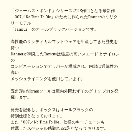
「ジェームズ・ポンド」シリーズ の25作目となる最新作
「007／No Time To Die」のために作られたDannerのミリタ
リーモデル
「Tanicus」のオ ールブラックバージョンです。
高性能のタクティカルフットウェアを生産してきた歴史を
持つ
Dannerが開発したTanicusは強度の高いスエード とナイロン
の
コンビネーションでアッパーが構成され、内部は通気性の
高い
メッシュライニングを使用しています。
五角形のVibramソールは屋内外問わずそのグリッ プ力を発
揮します。
発売を記念し、ボックスはオールブラックの
特別仕様となっております。
また「007／No Time To Die」仕様のキーチェーンも
付属したスペシャル感溢れる1足となっ ております。