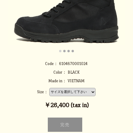
Code：
6104670001024
Color：
BLACK
Made in：
VIETNAM
Size：
￥26,400 (tax in)