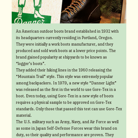
An American outdoor boots brand established in 1932 with
its headquarters currently residing in Portland, Oregon.
They were initially a work boots manufacturer, and they
produced and sold work boots at a lower price points. The
brand gained popularity at shipyards to be known as
“logger’s boots”.
They added their hiking lines in the 1960 releasing the
“Mountain Trail” style. This style was extremely popular
among backpackers. In 1979, a new style “Danner Light”
was released as the first in the world to use Gore-Tex in a
boot. Even today, using Gore-Tex in a new style of boots
requires a physical sample to be approved on Gore-Tex
standards. Only those that passed this test can use Gore-Tex
material.
The U.S. military such as Army, Navy, and Air Force as well
as some in Japan Self-Defense Forces wear this brand on
duty, so their quality and performance are proven. They