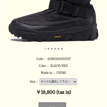
Code：
6086160001017
Color：
BLACK/RED
Made in：
CHINA
Size：
￥19,800 (tax in)