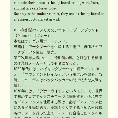
maintain their status as the top brand among work, hunt,
and military categories today.
Not only in the outdoor market, they seat as the top brand as
a fashion boots market as well.
1932年創業のアメリカのアウトドアブーツブランド
【Danner】（ダナー）。
本社はオレゴン州ポートランド。
当初は、ワークブーツを生産する工場で、低価格のワ
ークブーツを製造・販売。
第二次世界大戦中に、「造船所の靴」と呼ばれる樵用
の作業靴メーカーとして有名になった。
1960年代には、ハイキングブーツを生産ラインに加
え、「マウンテントレイル」というモデルを発表。当
時、このモデルはバックパッカーの間で絶大な人気を
博した。
1979年には、「ダナーライト」というモデルで、世界
で初めてゴアテックスをブーツに採用する。今現在で
もゴアテックスを使用する際は、必ずゴアテックス社
にスタイル毎に送り、基準をクリアするための何段階
ものテストを行った上で、テストに合格したスタイル