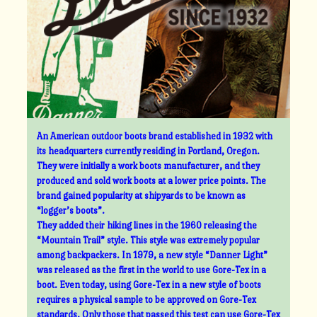
An American outdoor boots brand established in 1932 with
its headquarters currently residing in Portland, Oregon.
They were initially a work boots manufacturer, and they
produced and sold work boots at a lower price points. The
brand gained popularity at shipyards to be known as
“logger’s boots”.
They added their hiking lines in the 1960 releasing the
“Mountain Trail” style. This style was extremely popular
among backpackers. In 1979, a new style “Danner Light”
was released as the first in the world to use Gore-Tex in a
boot. Even today, using Gore-Tex in a new style of boots
requires a physical sample to be approved on Gore-Tex
standards. Only those that passed this test can use Gore-Tex