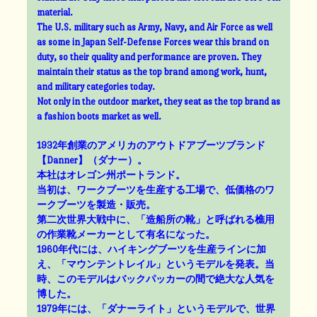
material.
The U.S. military such as Army, Navy, and Air Force as well
as some in Japan Self-Defense Forces wear this brand on
duty, so their quality and performance are proven. They
maintain their status as the top brand among work, hunt,
and military categories today.
Not only in the outdoor market, they seat as the top brand as
a fashion boots market as well.
1932年創業のアメリカのアウトドアブーツブランド
【Danner】（ダナー）。
本社はオレゴン州ポートランド。
当初は、ワークブーツを生産する工場で、低価格のワ
ークブーツを製造・販売。
第二次世界大戦中に、「造船所の靴」と呼ばれる樵用
の作業靴メーカーとして有名になった。
1960年代には、ハイキングブーツを生産ラインに加
え、「マウンテントレイル」というモデルを発表。当
時、このモデルはバックパッカーの間で絶大な人気を
博した。
1979年には、「ダナーライト」というモデルで、世界