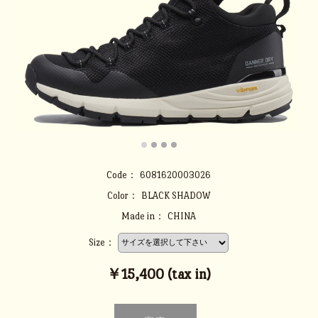
Code：
6081620003026
Color：
BLACK SHADOW
Made in：
CHINA
Size：
￥15,400 (tax in)