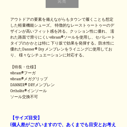
アウトドアの要素を備えながらもタウンで履くことも想定
した軽量機能シューズ。 特徴的なレーストゥートゥーのデ
ザインが高いフィット感を誇る。クッション性に優れ、 濡
れた路面で滑りにくいvibram®ソールを使用し、セパレート
タイプのかかとは特に 下り坂で効果を発揮する。防水性に
優れたDanner® Dry メンブレンをライニングに使用してお
り、 様々なシチュエーションに対応する。
【特長・仕様】
vibram®フーガ
vibram®メガグリップ
DANNER® DRYメンブレン
Ortholite®インソール
ソール交換不可
【サイズ目安】
(個人差がございますので、あくまでも目安とお考え