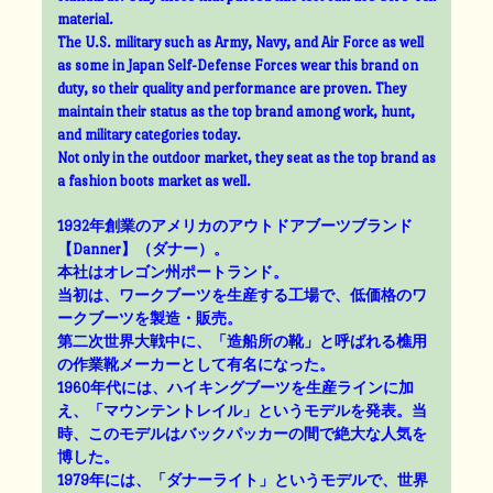
material.
The U.S. military such as Army, Navy, and Air Force as well
as some in Japan Self-Defense Forces wear this brand on
duty, so their quality and performance are proven. They
maintain their status as the top brand among work, hunt,
and military categories today.
Not only in the outdoor market, they seat as the top brand as
a fashion boots market as well.
1932年創業のアメリカのアウトドアブーツブランド
【Danner】（ダナー）。
本社はオレゴン州ポートランド。
当初は、ワークブーツを生産する工場で、低価格のワ
ークブーツを製造・販売。
第二次世界大戦中に、「造船所の靴」と呼ばれる樵用
の作業靴メーカーとして有名になった。
1960年代には、ハイキングブーツを生産ラインに加
え、「マウンテントレイル」というモデルを発表。当
時、このモデルはバックパッカーの間で絶大な人気を
博した。
1979年には、「ダナーライト」というモデルで、世界