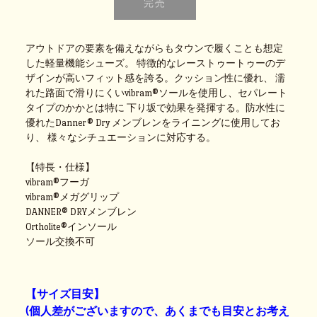
アウトドアの要素を備えながらもタウンで履くことも想定
した軽量機能シューズ。 特徴的なレーストゥートゥーのデ
ザインが高いフィット感を誇る。クッション性に優れ、 濡
れた路面で滑りにくいvibram®ソールを使用し、セパレート
タイプのかかとは特に 下り坂で効果を発揮する。防水性に
優れたDanner® Dry メンブレンをライニングに使用してお
り、 様々なシチュエーションに対応する。
【特長・仕様】
vibram®フーガ
vibram®メガグリップ
DANNER® DRYメンブレン
Ortholite®インソール
ソール交換不可
【サイズ目安】
(個人差がございますので、あくまでも目安とお考え