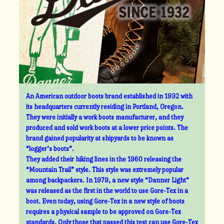
An American outdoor boots brand established in 1932 with
its headquarters currently residing in Portland, Oregon.
They were initially a work boots manufacturer, and they
produced and sold work boots at a lower price points. The
brand gained popularity at shipyards to be known as
“logger’s boots”.
They added their hiking lines in the 1960 releasing the
“Mountain Trail” style. This style was extremely popular
among backpackers. In 1979, a new style “Danner Light”
was released as the first in the world to use Gore-Tex in a
boot. Even today, using Gore-Tex in a new style of boots
requires a physical sample to be approved on Gore-Tex
standards. Only those that passed this test can use Gore-Tex