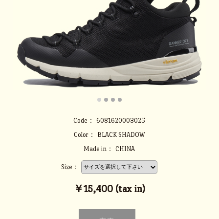
Code：
6081620003025
Color：
BLACK SHADOW
Made in：
CHINA
Size：
￥15,400 (tax in)