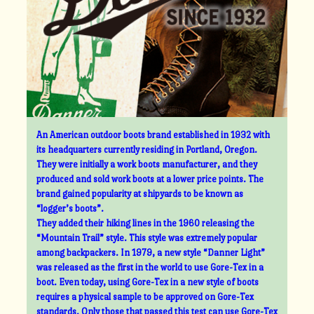
An American outdoor boots brand established in 1932 with
its headquarters currently residing in Portland, Oregon.
They were initially a work boots manufacturer, and they
produced and sold work boots at a lower price points. The
brand gained popularity at shipyards to be known as
“logger’s boots”.
They added their hiking lines in the 1960 releasing the
“Mountain Trail” style. This style was extremely popular
among backpackers. In 1979, a new style “Danner Light”
was released as the first in the world to use Gore-Tex in a
boot. Even today, using Gore-Tex in a new style of boots
requires a physical sample to be approved on Gore-Tex
standards. Only those that passed this test can use Gore-Tex