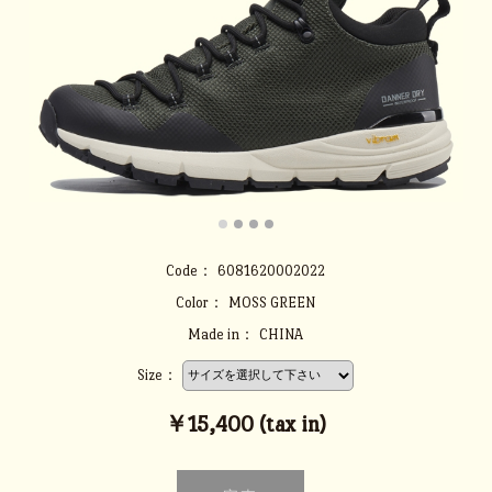
Code：
6081620002022
Color：
MOSS GREEN
Made in：
CHINA
Size：
￥15,400 (tax in)