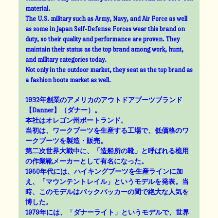
material.
The U.S. military such as Army, Navy, and Air Force as well
as some in Japan Self-Defense Forces wear this brand on
duty, so their quality and performance are proven. They
maintain their status as the top brand among work, hunt,
and military categories today.
Not only in the outdoor market, they seat as the top brand as
a fashion boots market as well.
1932年創業のアメリカのアウトドアブーツブランド
【Danner】（ダナー）。
本社はオレゴン州ポートランド。
当初は、ワークブーツを生産する工場で、低価格のワ
ークブーツを製造・販売。
第二次世界大戦中に、「造船所の靴」と呼ばれる樵用
の作業靴メーカーとして有名になった。
1960年代には、ハイキングブーツを生産ラインに加
え、「マウンテントレイル」というモデルを発表。当
時、このモデルはバックパッカーの間で絶大な人気を
博した。
1979年には、「ダナーライト」というモデルで、世界