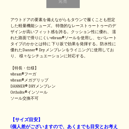
アウトドアの要素を備えながらもタウンで履くことも想定
した軽量機能シューズ。 特徴的なレーストゥートゥーのデ
ザインが高いフィット感を誇る。クッション性に優れ、 濡
れた路面で滑りにくいvibram®ソールを使用し、セパレート
タイプのかかとは特に 下り坂で効果を発揮する。防水性に
優れたDanner® Dry メンブレンをライニングに使用してお
り、 様々なシチュエーションに対応する。
【特長・仕様】
vibram®フーガ
vibram®メガグリップ
DANNER® DRYメンブレン
Ortholite®インソール
ソール交換不可
【サイズ目安】
(個人差がございますので、あくまでも目安とお考え