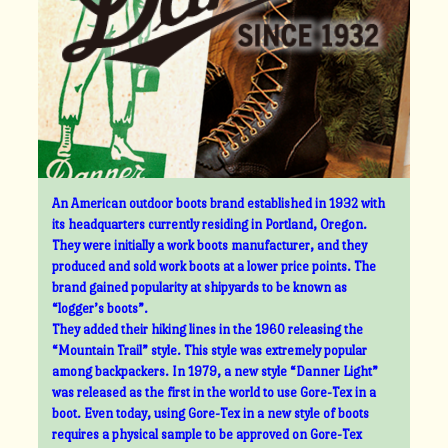
An American outdoor boots brand established in 1932 with
its headquarters currently residing in Portland, Oregon.
They were initially a work boots manufacturer, and they
produced and sold work boots at a lower price points. The
brand gained popularity at shipyards to be known as
“logger’s boots”.
They added their hiking lines in the 1960 releasing the
“Mountain Trail” style. This style was extremely popular
among backpackers. In 1979, a new style “Danner Light”
was released as the first in the world to use Gore-Tex in a
boot. Even today, using Gore-Tex in a new style of boots
requires a physical sample to be approved on Gore-Tex