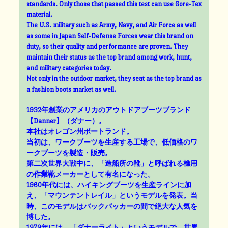
standards. Only those that passed this test can use Gore-Tex
material.
The U.S. military such as Army, Navy, and Air Force as well
as some in Japan Self-Defense Forces wear this brand on
duty, so their quality and performance are proven. They
maintain their status as the top brand among work, hunt,
and military categories today.
Not only in the outdoor market, they seat as the top brand as
a fashion boots market as well.
1932年創業のアメリカのアウトドアブーツブランド
【Danner】（ダナー）。
本社はオレゴン州ポートランド。
当初は、ワークブーツを生産する工場で、低価格のワ
ークブーツを製造・販売。
第二次世界大戦中に、「造船所の靴」と呼ばれる樵用
の作業靴メーカーとして有名になった。
1960年代には、ハイキングブーツを生産ラインに加
え、「マウンテントレイル」というモデルを発表。当
時、このモデルはバックパッカーの間で絶大な人気を
博した。
1979年には、「ダナーライト」というモデルで、世界