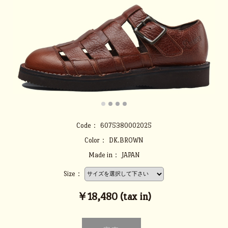
Code：
6075380002025
Color：
DK.BROWN
Made in：
JAPAN
Size：
￥18,480 (tax in)