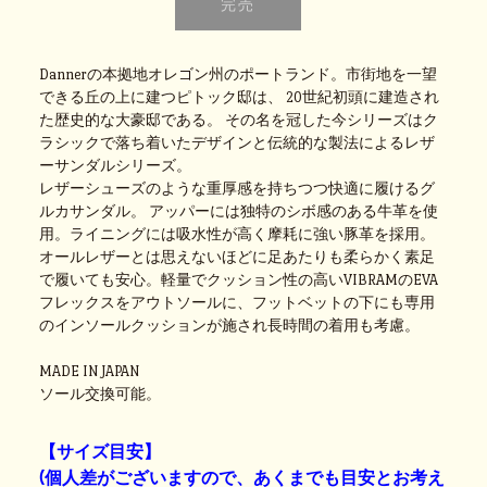
Dannerの本拠地オレゴン州のポートランド。市街地を一望
できる丘の上に建つピトック邸は、 20世紀初頭に建造され
た歴史的な大豪邸である。 その名を冠した今シリーズはク
ラシックで落ち着いたデザインと伝統的な製法によるレザ
ーサンダルシリーズ。
レザーシューズのような重厚感を持ちつつ快適に履けるグ
ルカサンダル。 アッパーには独特のシボ感のある牛革を使
用。ライニングには吸水性が高く摩耗に強い豚革を採用。
オールレザーとは思えないほどに足あたりも柔らかく素足
で履いても安心。軽量でクッション性の高いVIBRAMのEVA
フレックスをアウトソールに、フットベットの下にも専用
のインソールクッションが施され長時間の着用も考慮。
MADE IN JAPAN
ソール交換可能。
【サイズ目安】
(個人差がございますので、あくまでも目安とお考え