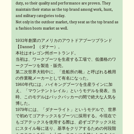
duty, so their quality and performance are proven. They
maintain their status as the top brand among work, hunt,
and military categories today.
Not only in the outdoor market, they seat as the top brand as
a fashion boots market as well.
1932年創業のアメリカのアウトドアブーツブランド
【Danner】（ダナー）。
本社はオレゴン州ポートランド。
当初は、ワークブーツを生産する工場で、低価格のワ
ークブーツを製造・販売。
第二次世界大戦中に、「造船所の靴」と呼ばれる樵用
の作業靴メーカーとして有名になった。
1960年代には、ハイキングブーツを生産ラインに加
え、「マウンテントレイル」というモデルを発表。当
時、このモデルはバックパッカーの間で絶大な人気を
博した。
1979年には、「ダナーライト」というモデルで、世界
で初めてゴアテックスをブーツに採用する。今現在で
もゴアテックスを使用する際は、必ずゴアテックス社
にスタイル毎に送り、基準をクリアするための何段階