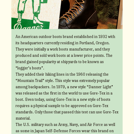
An American outdoor boots brand established in 1932 with
its headquarters currently residing in Portland, Oregon.
They were initially a work boots manufacturer, and they
produced and sold work boots at a lower price points. The
brand gained popularity at shipyards to be known as
“logger’s boots”.
They added their hiking lines in the 1960 releasing the
“Mountain Trail” style. This style was extremely popular
among backpackers. In 1979, a new style “Danner Light”
was released as the first in the world to use Gore-Tex in a
boot. Even today, using Gore-Tex in a new style of boots
requires a physical sample to be approved on Gore-Tex
standards. Only those that passed this test can use Gore-Tex
material.
The U.S. military such as Army, Navy, and Air Force as well
as some in Japan Self-Defense Forces wear this brand on