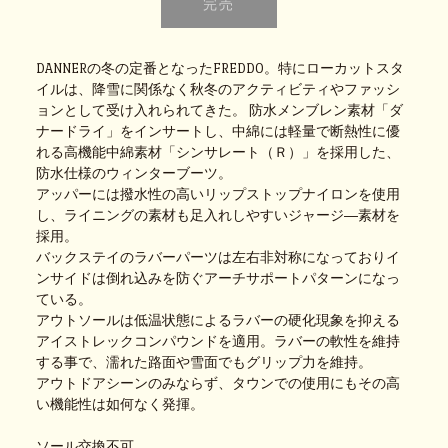
DANNERの冬の定番となったFREDDO。特にローカットスタ
イルは、降雪に関係なく秋冬のアクティビティやファッシ
ョンとして受け入れられてきた。 防水メンブレン素材「ダ
ナードライ」をインサートし、中綿には軽量で断熱性に優
れる高機能中綿素材「シンサレート（Ｒ）」を採用した、
防水仕様のウィンターブーツ。
アッパーには撥水性の高いリップストップナイロンを使用
し、ライニングの素材も足入れしやすいジャージ―素材を
採用。
バックステイのラバーパーツは左右非対称になっておりイ
ンサイドは倒れ込みを防ぐアーチサポートパターンになっ
ている。
アウトソールは低温状態によるラバーの硬化現象を抑える
アイストレックコンパウンドを適用。ラバーの軟性を維持
する事で、濡れた路面や雪面でもグリップ力を維持。
アウトドアシーンのみならず、タウンでの使用にもその高
い機能性は如何なく発揮。
ソール交換不可。