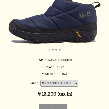
Code：
6069540006021
Color：
NAVY
Made in：
CHINA
Size：
￥13,200 (tax in)