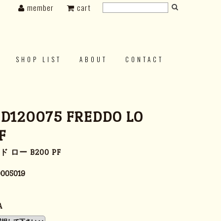
member
cart
SHOP LIST
ABOUT
CONTACT
 D120075 FREDDO LO
F
 ロー B200 PF
005019
A