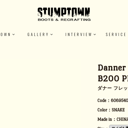
TOWN
GALLERY
INTERVIEW
SERVICE
Danner
B200 P
ダナー フレッド
Code：
6069540
Color：
SNAKE
Made in：
CHIN