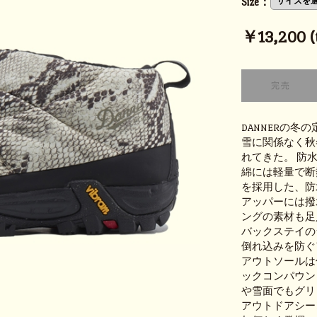
Size：
￥13,200 (t
DANNERの冬
雪に関係なく秋
れてきた。 防
綿には軽量で断
を採用した、防
アッパーには撥
ングの素材も足
バックステイの
倒れ込みを防ぐ
アウトソールは
ックコンパウン
や雪面でもグリ
アウトドアシー