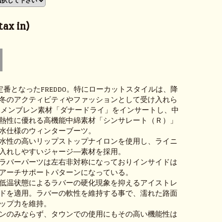
ax in)
の定番となったFREDDO。特にローカットスタイルは、降
冬のアクティビティやファッションとして受け入れら
水メンブレン素材「ダナードライ」をインサートし、中
熱性に優れる高機能中綿素材「シンサレート（Ｒ）」
水仕様のウィンターブーツ。
水性の高いリップストップナイロンを使用し、ライニ
入れしやすいジャージ―素材を採用。
ラバーパーツは左右非対称になっておりインサイドは
アーチサポートパターンになっている。
低温状態によるラバーの硬化現象を抑えるアイストレ
ドを適用。ラバーの軟性を維持する事で、濡れた路面
ップ力を維持。
ンのみならず、タウンでの使用にもその高い機能性は