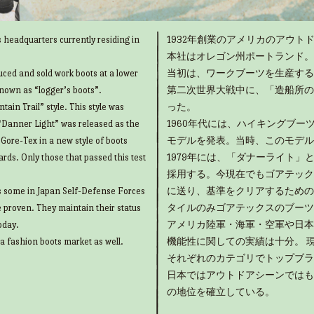
 headquarters currently residing in
1932年創業のアメリカのアウトド
本社はオレゴン州ポートランド。
uced and sold work boots at a lower
当初は、ワークブーツを生産する
known as “logger’s boots”.
第二次世界大戦中に、「造船所の
ain Trail” style. This style was
った。
“Danner Light” was released as the
1960年代には、ハイキングブ
g Gore-Tex in a new style of boots
モデルを発表。当時、このモデル
rds. Only those that passed this test
1979年には、「ダナーライト
採用する。今現在でもゴアテック
as some in Japan Self-Defense Forces
に送り、基準をクリアするための
e proven. They maintain their status
タイルのみゴアテックスのブーツ
oday.
アメリカ陸軍・海軍・空軍や日本
 a fashion boots market as well.
機能性に関しての実績は十分。 
それぞれのカテゴリでトップブラ
日本ではアウトドアシーンではも
の地位を確立している。