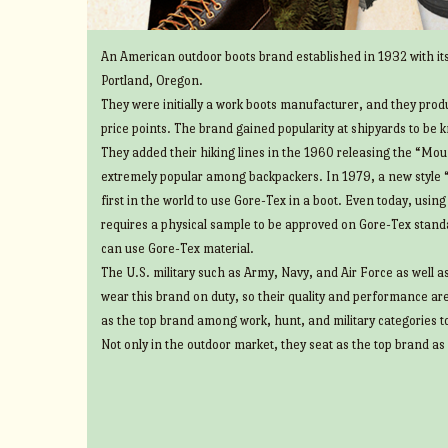
An American outdoor boots brand established in 1932 with its
Portland, Oregon.
They were initially a work boots manufacturer, and they prod
price points. The brand gained popularity at shipyards to be 
They added their hiking lines in the 1960 releasing the “Mount
extremely popular among backpackers. In 1979, a new style 
first in the world to use Gore-Tex in a boot. Even today, usin
requires a physical sample to be approved on Gore-Tex standa
can use Gore-Tex material.
The U.S. military such as Army, Navy, and Air Force as well 
wear this brand on duty, so their quality and performance ar
as the top brand among work, hunt, and military categories t
Not only in the outdoor market, they seat as the top brand as