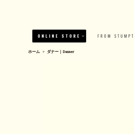
ONLINE STORE
FROM STUMP
ホーム
>
ダナー｜Danner