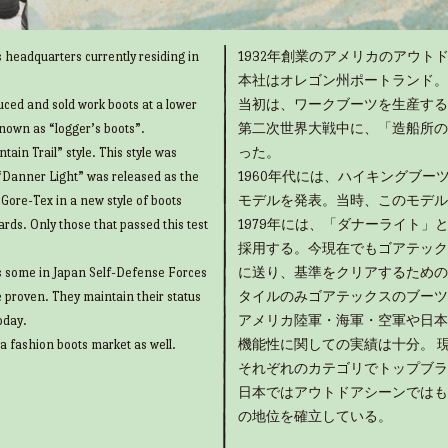
 headquarters currently residing in
1932年創業のアメリカのアウトド
本社はオレゴン州ポートランド。
uced and sold work boots at a lower
当初は、ワークブーツを生産する
known as “logger’s boots”.
第二次世界大戦中に、「造船所の
ain Trail” style. This style was
った。
“Danner Light” was released as the
1960年代には、ハイキングブ
g Gore-Tex in a new style of boots
モデルを発表。当時、このモデル
rds. Only those that passed this test
1979年には、「ダナーライト
採用する。今現在でもゴアテック
as some in Japan Self-Defense Forces
に送り、基準をクリアするための
e proven. They maintain their status
タイルのみゴアテックスのブーツ
oday.
アメリカ陸軍・海軍・空軍や日本
 a fashion boots market as well.
機能性に関しての実績は十分。 
それぞれのカテゴリでトップブラ
日本ではアウトドアシーンではも
の地位を確立している。