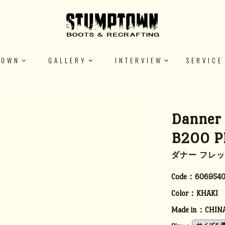
TOWN
GALLERY
INTERVIEW
SERVICE
Danner
B200 P
ダナー フレッド
Code：
6069540
Color：
KHAKI
Made in：
CHIN