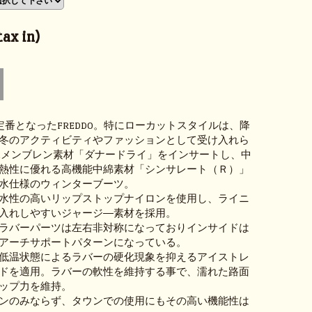
ax in)
の定番となったFREDDO。特にローカットスタイルは、降
冬のアクティビティやファッションとして受け入れら
水メンブレン素材「ダナードライ」をインサートし、中
熱性に優れる高機能中綿素材「シンサレート（Ｒ）」
水仕様のウィンターブーツ。
水性の高いリップストップナイロンを使用し、ライニ
入れしやすいジャージ―素材を採用。
ラバーパーツは左右非対称になっておりインサイドは
アーチサポートパターンになっている。
低温状態によるラバーの硬化現象を抑えるアイストレ
ドを適用。ラバーの軟性を維持する事で、濡れた路面
ップ力を維持。
ンのみならず、タウンでの使用にもその高い機能性は