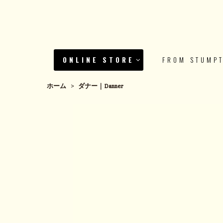
ONLINE STORE
FROM STUMP
ホーム
>
ダナー｜Danner