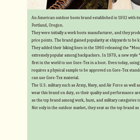
An American outdoor boots brand established in 1932 with its
Portland, Oregon.
They were initially a work boots manufacturer, and they prod
price points. The brand gained popularity at shipyards to be 
They added their hiking lines in the 1960 releasing the “Mount
extremely popular among backpackers. In 1979, a new style 
first in the world to use Gore-Tex in a boot. Even today, usin
requires a physical sample to be approved on Gore-Tex standa
can use Gore-Tex material.
The U.S. military such as Army, Navy, and Air Force as well 
wear this brand on duty, so their quality and performance ar
as the top brand among work, hunt, and military categories t
Not only in the outdoor market, they seat as the top brand as