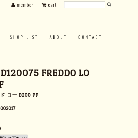
member
cart
SHOP LIST
ABOUT
CONTACT
 D120075 FREDDO LO
F
 ロー B200 PF
002017
A