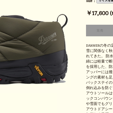
Size：
￥17,600 (t
DANNERの冬
雪に関係なく秋
れてきた。 防
綿には軽量で断
を採用した、防
アッパーには撥
ングの素材も足
バックステイの
倒れ込みを防ぐ
アウトソールは
ックコンパウン
や雪面でもグリ
アウトドアシー