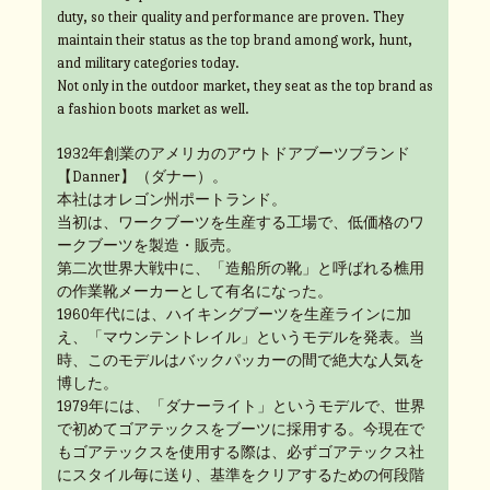
duty, so their quality and performance are proven. They
maintain their status as the top brand among work, hunt,
and military categories today.
Not only in the outdoor market, they seat as the top brand as
a fashion boots market as well.
1932年創業のアメリカのアウトドアブーツブランド
【Danner】（ダナー）。
本社はオレゴン州ポートランド。
当初は、ワークブーツを生産する工場で、低価格のワ
ークブーツを製造・販売。
第二次世界大戦中に、「造船所の靴」と呼ばれる樵用
の作業靴メーカーとして有名になった。
1960年代には、ハイキングブーツを生産ラインに加
え、「マウンテントレイル」というモデルを発表。当
時、このモデルはバックパッカーの間で絶大な人気を
博した。
1979年には、「ダナーライト」というモデルで、世界
で初めてゴアテックスをブーツに採用する。今現在で
もゴアテックスを使用する際は、必ずゴアテックス社
にスタイル毎に送り、基準をクリアするための何段階