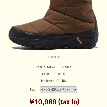
Code：
6069530002027
Color：
COYOTE
Made in：
CHINA
Size：
￥10,989 (tax in)