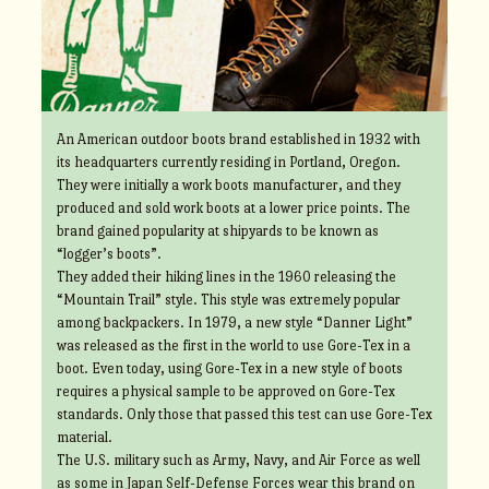
An American outdoor boots brand established in 1932 with
its headquarters currently residing in Portland, Oregon.
They were initially a work boots manufacturer, and they
produced and sold work boots at a lower price points. The
brand gained popularity at shipyards to be known as
“logger’s boots”.
They added their hiking lines in the 1960 releasing the
“Mountain Trail” style. This style was extremely popular
among backpackers. In 1979, a new style “Danner Light”
was released as the first in the world to use Gore-Tex in a
boot. Even today, using Gore-Tex in a new style of boots
requires a physical sample to be approved on Gore-Tex
standards. Only those that passed this test can use Gore-Tex
material.
The U.S. military such as Army, Navy, and Air Force as well
as some in Japan Self-Defense Forces wear this brand on