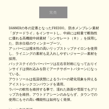
DANNERの冬の定番となったFREDDO。 防水メンブレン素材
「ダナードライ」をインサートし、中綿には軽量で断熱性
に優れる高機能中綿素材「シンサレート（Ｒ）」を採用し
た、防水仕様のウィンターブーツ。
アッパーには撥水性の高いリップストップナイロンを使用
し、ライニングの素材も足入れしやすいジャージ―素材を
採用。
バックステイのラバーパーツは左右非対称になっておりイ
ンサイドは倒れ込みを防ぐアーチサポートパターンになっ
ている。
アウトソールは低温状態によるラバーの硬化現象を抑える
アイストレックコンパウンドを適用。
ラバーの軟性を維持する事で、濡れた路面や雪面でもグリ
ップ力を維持。アウトドアシーンのみならず、タウンでの
使用にもその高い機能性は如何なく発揮。