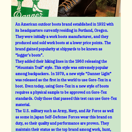
An American outdoor boots brand established in 1932 with
its headquarters currently residing in Portland, Oregon.
They were initially a work boots manufacturer, and they
produced and sold work boots at a lower price points. The
brand gained popularity at shipyards to be known as
“logger’s boots”.
They added their hiking lines in the 1960 releasing the
“Mountain Trail” style. This style was extremely popular
among backpackers. In 1979, a new style “Danner Light”
was released as the first in the world to use Gore-Tex in a
boot. Even today, using Gore-Tex in a new style of boots
requires a physical sample to be approved on Gore-Tex
standards. Only those that passed this test can use Gore-Tex
material.
The U.S. military such as Army, Navy, and Air Force as well
as some in Japan Self-Defense Forces wear this brand on
duty, so their quality and performance are proven. They
maintain their status as the top brand among work, hunt,