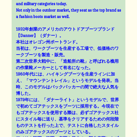
and military categories today.
Not only in the outdoor market, they seat as the top brand as
a fashion boots market as well.
1932年創業のアメリカのアウトドアブーツブランド
【Danner】（ダナー）。
本社はオレゴン州ポートランド。
当初は、ワークブーツを生産する工場で、低価格のワ
ークブーツを製造・販売。
第二次世界大戦中に、「造船所の靴」と呼ばれる樵用
の作業靴メーカーとして有名になった。
1960年代には、ハイキングブーツを生産ラインに加
え、「マウンテントレイル」というモデルを発表。当
時、このモデルはバックパッカーの間で絶大な人気を
博した。
1979年には、「ダナーライト」というモデルで、世界
で初めてゴアテックスをブーツに採用する。今現在で
もゴアテックスを使用する際は、必ずゴアテックス社
にスタイル毎に送り、基準をクリアするための何段階
ものテストを行った上で、テストに合格したスタイル
のみゴアテックスのブーツとしている。