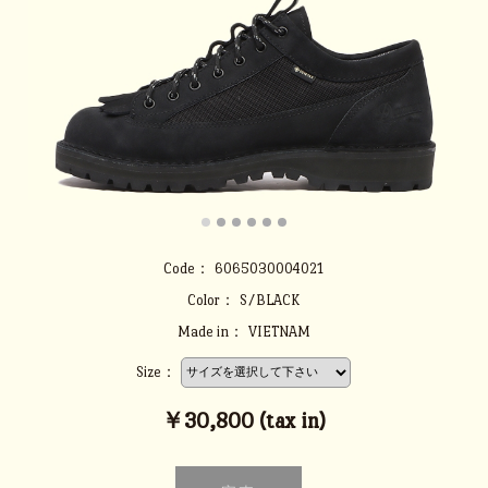
Code：
6065030004021
Color：
S/BLACK
Made in：
VIETNAM
Size：
￥30,800 (tax in)