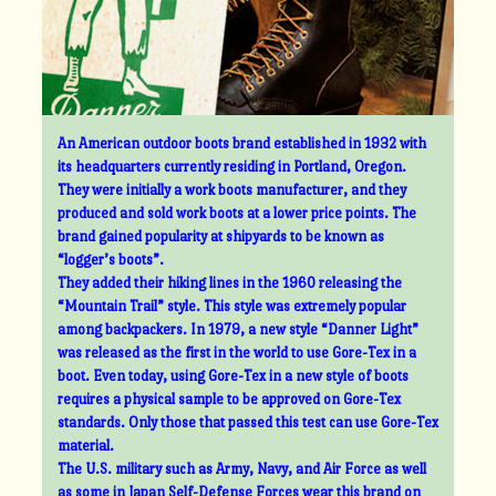
An American outdoor boots brand established in 1932 with
its headquarters currently residing in Portland, Oregon.
They were initially a work boots manufacturer, and they
produced and sold work boots at a lower price points. The
brand gained popularity at shipyards to be known as
“logger’s boots”.
They added their hiking lines in the 1960 releasing the
“Mountain Trail” style. This style was extremely popular
among backpackers. In 1979, a new style “Danner Light”
was released as the first in the world to use Gore-Tex in a
boot. Even today, using Gore-Tex in a new style of boots
requires a physical sample to be approved on Gore-Tex
standards. Only those that passed this test can use Gore-Tex
material.
The U.S. military such as Army, Navy, and Air Force as well
as some in Japan Self-Defense Forces wear this brand on