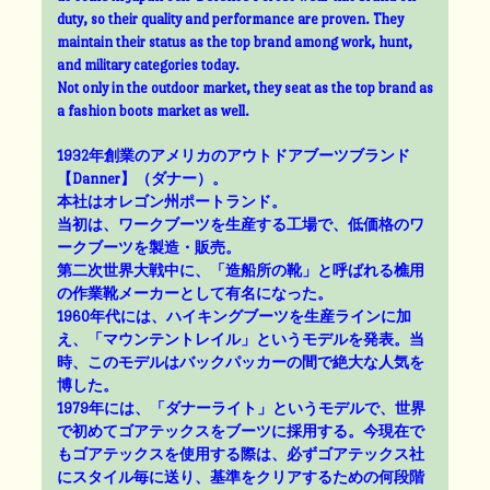
duty, so their quality and performance are proven. They
maintain their status as the top brand among work, hunt,
and military categories today.
Not only in the outdoor market, they seat as the top brand as
a fashion boots market as well.
1932年創業のアメリカのアウトドアブーツブランド
【Danner】（ダナー）。
本社はオレゴン州ポートランド。
当初は、ワークブーツを生産する工場で、低価格のワ
ークブーツを製造・販売。
第二次世界大戦中に、「造船所の靴」と呼ばれる樵用
の作業靴メーカーとして有名になった。
1960年代には、ハイキングブーツを生産ラインに加
え、「マウンテントレイル」というモデルを発表。当
時、このモデルはバックパッカーの間で絶大な人気を
博した。
1979年には、「ダナーライト」というモデルで、世界
で初めてゴアテックスをブーツに採用する。今現在で
もゴアテックスを使用する際は、必ずゴアテックス社
にスタイル毎に送り、基準をクリアするための何段階