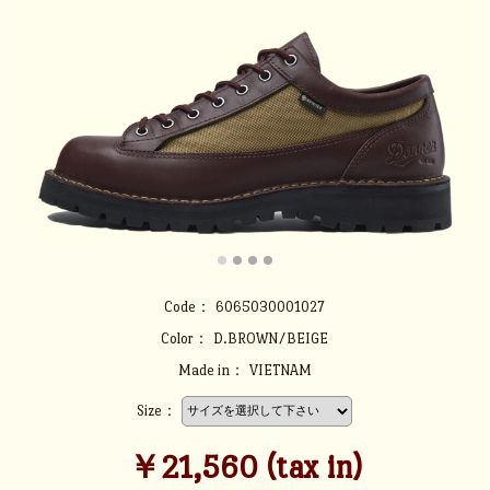
Code：
6065030001027
Color：
D.BROWN/BEIGE
Made in：
VIETNAM
Size：
￥21,560 (tax in)