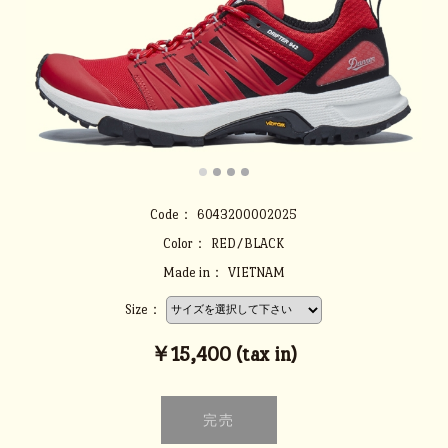
Code：
6043200002025
Color：
RED/BLACK
Made in：
VIETNAM
Size：
￥15,400 (tax in)