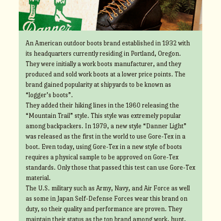
An American outdoor boots brand established in 1932 with
its headquarters currently residing in Portland, Oregon.
They were initially a work boots manufacturer, and they
produced and sold work boots at a lower price points. The
brand gained popularity at shipyards to be known as
“logger’s boots”.
They added their hiking lines in the 1960 releasing the
“Mountain Trail” style. This style was extremely popular
among backpackers. In 1979, a new style “Danner Light”
was released as the first in the world to use Gore-Tex in a
boot. Even today, using Gore-Tex in a new style of boots
requires a physical sample to be approved on Gore-Tex
standards. Only those that passed this test can use Gore-Tex
material.
The U.S. military such as Army, Navy, and Air Force as well
as some in Japan Self-Defense Forces wear this brand on
duty, so their quality and performance are proven. They
maintain their status as the top brand among work, hunt,