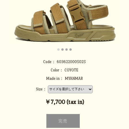
Code：
6036220005025
Color：
COYOTE
Made in：
MYANMAR
Size：
￥7,700 (tax in)