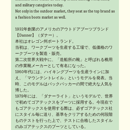
and military categories today.
Not only in the outdoor market, they seat as the top brand as
a fashion boots market as well.
1932年創業のアメリカのアウトドアブーツブランド
【Danner】（ダナー）。
本社はオレゴン州ポートランド。
当初は、ワークブーツを生産する工場で、低価格のワ
ークブーツを製造・販売。
第二次世界大戦中に、「造船所の靴」と呼ばれる樵用
の作業靴メーカーとして有名になった。
1960年代には、ハイキングブーツを生産ラインに加
え、「マウンテントレイル」というモデルを発表。当
時、このモデルはバックパッカーの間で絶大な人気を
博した。
1979年には、「ダナーライト」というモデルで、世界
で初めてゴアテックスをブーツに採用する。今現在で
もゴアテックスを使用する際は、必ずゴアテックス社
にスタイル毎に送り、基準をクリアするための何段階
ものテストを行った上で、テストに合格したスタイル
のみゴアテックスのブーツとしている。