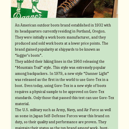
An American outdoor boots brand established in 1932 with
its headquarters currently residing in Portland, Oregon.
They were initially a work boots manufacturer, and they
produced and sold work boots at a lower price points. The
brand gained popularity at shipyards to be known as
“logger’s boots”.
They added their hiking lines in the 1960 releasing the
“Mountain Trail” style. This style was extremely popular
among backpackers. In 1979, a new style “Danner Light”
was released as the first in the world to use Gore-Tex in a
boot. Even today, using Gore-Tex in a new style of boots
requires a physical sample to be approved on Gore-Tex
standards. Only those that passed this test can use Gore-Tex
material.
The U.S. military such as Army, Navy, and Air Force as well
as some in Japan Self-Defense Forces wear this brand on
duty, so their quality and performance are proven. They
maintain their status as the top brand among work, hunt,