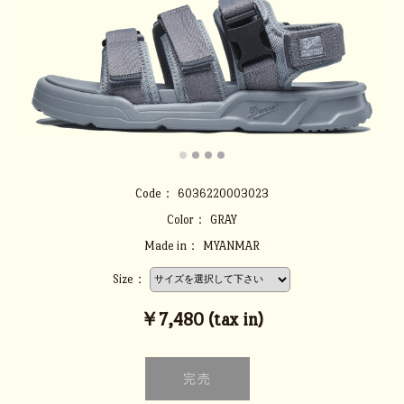
Code：
6036220003023
Color：
GRAY
Made in：
MYANMAR
Size：
￥7,480 (tax in)