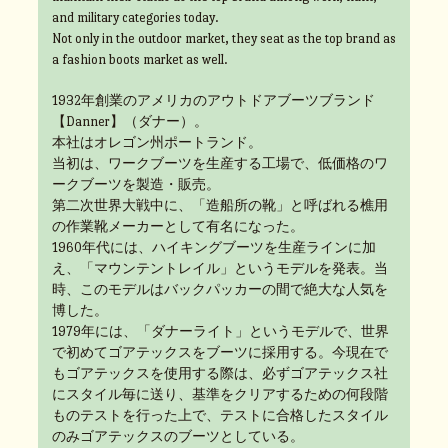
and military categories today.
Not only in the outdoor market, they seat as the top brand as
a fashion boots market as well.
1932年創業のアメリカのアウトドアブーツブランド
【Danner】（ダナー）。
本社はオレゴン州ポートランド。
当初は、ワークブーツを生産する工場で、低価格のワ
ークブーツを製造・販売。
第二次世界大戦中に、「造船所の靴」と呼ばれる樵用
の作業靴メーカーとして有名になった。
1960年代には、ハイキングブーツを生産ラインに加
え、「マウンテントレイル」というモデルを発表。当
時、このモデルはバックパッカーの間で絶大な人気を
博した。
1979年には、「ダナーライト」というモデルで、世界
で初めてゴアテックスをブーツに採用する。今現在で
もゴアテックスを使用する際は、必ずゴアテックス社
にスタイル毎に送り、基準をクリアするための何段階
ものテストを行った上で、テストに合格したスタイル
のみゴアテックスのブーツとしている。