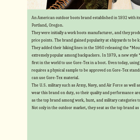
An American outdoor boots brand established in 1932 with its
Portland, Oregon.
They were initially a work boots manufacturer, and they prod
price points. The brand gained popularity at shipyards to be 
They added their hiking lines in the 1960 releasing the “Mount
extremely popular among backpackers. In 1979, a new style 
first in the world to use Gore-Tex in a boot. Even today, usin
requires a physical sample to be approved on Gore-Tex standa
can use Gore-Tex material.
The U.S. military such as Army, Navy, and Air Force as well 
wear this brand on duty, so their quality and performance ar
as the top brand among work, hunt, and military categories t
Not only in the outdoor market, they seat as the top brand as