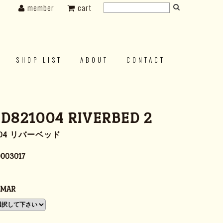
member
cart
SHOP LIST
ABOUT
CONTACT
 D821004 RIVERBED 2
004 リバーベッド
003017
NMAR