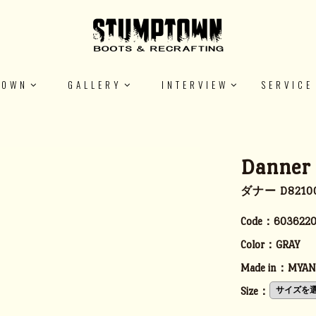
TOWN
GALLERY
INTERVIEW
SERVICE
Danner
ダナー D821
Code：
6036220
Color：
GRAY
Made in：
MYA
Size：