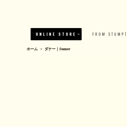
ONLINE STORE
FROM STUMP
ホーム
>
ダナー｜Danner