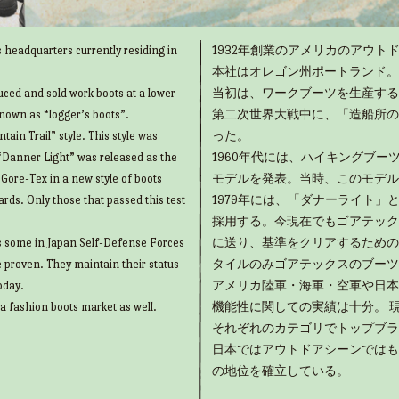
 headquarters currently residing in
1932年創業のアメリカのアウトド
本社はオレゴン州ポートランド。
uced and sold work boots at a lower
当初は、ワークブーツを生産する
known as “logger’s boots”.
第二次世界大戦中に、「造船所の
ain Trail” style. This style was
った。
“Danner Light” was released as the
1960年代には、ハイキングブ
g Gore-Tex in a new style of boots
モデルを発表。当時、このモデル
rds. Only those that passed this test
1979年には、「ダナーライト
採用する。今現在でもゴアテック
as some in Japan Self-Defense Forces
に送り、基準をクリアするための
e proven. They maintain their status
タイルのみゴアテックスのブーツ
oday.
アメリカ陸軍・海軍・空軍や日本
 a fashion boots market as well.
機能性に関しての実績は十分。 
それぞれのカテゴリでトップブラ
日本ではアウトドアシーンではも
の地位を確立している。