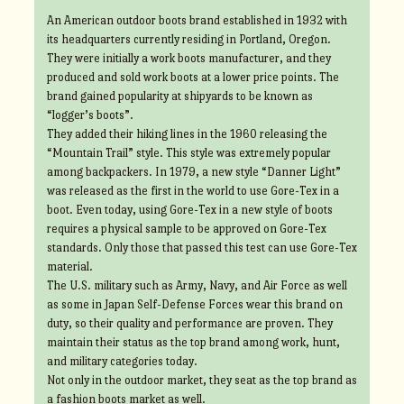
An American outdoor boots brand established in 1932 with
its headquarters currently residing in Portland, Oregon.
They were initially a work boots manufacturer, and they
produced and sold work boots at a lower price points. The
brand gained popularity at shipyards to be known as
“logger’s boots”.
They added their hiking lines in the 1960 releasing the
“Mountain Trail” style. This style was extremely popular
among backpackers. In 1979, a new style “Danner Light”
was released as the first in the world to use Gore-Tex in a
boot. Even today, using Gore-Tex in a new style of boots
requires a physical sample to be approved on Gore-Tex
standards. Only those that passed this test can use Gore-Tex
material.
The U.S. military such as Army, Navy, and Air Force as well
as some in Japan Self-Defense Forces wear this brand on
duty, so their quality and performance are proven. They
maintain their status as the top brand among work, hunt,
and military categories today.
Not only in the outdoor market, they seat as the top brand as
a fashion boots market as well.