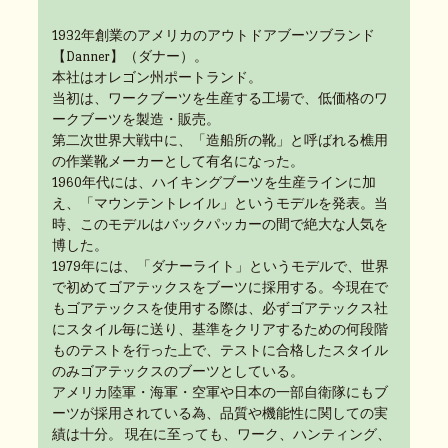
1932年創業のアメリカのアウトドアブーツブランド
【Danner】（ダナー）。
本社はオレゴン州ポートランド。
当初は、ワークブーツを生産する工場で、低価格のワ
ークブーツを製造・販売。
第二次世界大戦中に、「造船所の靴」と呼ばれる樵用
の作業靴メーカーとして有名になった。
1960年代には、ハイキングブーツを生産ラインに加
え、「マウンテントレイル」というモデルを発表。当
時、このモデルはバックパッカーの間で絶大な人気を
博した。
1979年には、「ダナーライト」というモデルで、世界
で初めてゴアテックスをブーツに採用する。今現在で
もゴアテックスを使用する際は、必ずゴアテックス社
にスタイル毎に送り、基準をクリアするための何段階
ものテストを行った上で、テストに合格したスタイル
のみゴアテックスのブーツとしている。
アメリカ陸軍・海軍・空軍や日本の一部自衛隊にもブ
ーツが採用されている為、品質や機能性に関しての実
績は十分。 現在に至っても、ワーク、ハンティング、