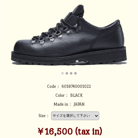
Code：
6018740001022
Color：
BLACK
Made in：
JAPAN
Size：
￥16,500 (tax in)