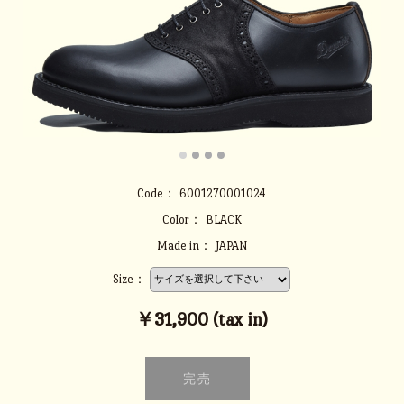
Code：
6001270001024
Color：
BLACK
Made in：
JAPAN
Size：
￥31,900 (tax in)