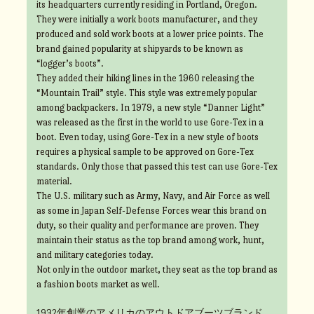
its headquarters currently residing in Portland, Oregon.
They were initially a work boots manufacturer, and they
produced and sold work boots at a lower price points. The
brand gained popularity at shipyards to be known as
“logger’s boots”.
They added their hiking lines in the 1960 releasing the
“Mountain Trail” style. This style was extremely popular
among backpackers. In 1979, a new style “Danner Light”
was released as the first in the world to use Gore-Tex in a
boot. Even today, using Gore-Tex in a new style of boots
requires a physical sample to be approved on Gore-Tex
standards. Only those that passed this test can use Gore-Tex
material.
The U.S. military such as Army, Navy, and Air Force as well
as some in Japan Self-Defense Forces wear this brand on
duty, so their quality and performance are proven. They
maintain their status as the top brand among work, hunt,
and military categories today.
Not only in the outdoor market, they seat as the top brand as
a fashion boots market as well.
1932年創業のアメリカのアウトドアブーツブランド