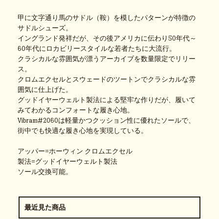
甲に文字通り馬のサドル（鞍）を模したパターンが特徴の
サドルシューズ。
イングランド発祥だが、その後アメリカに伝わり50年代～
60年代にロカビリースタイルな若者たちに大流行。
クラシカルな雰囲気が漂うアーカイブを数量限定でリリー
ス。
クロムエクセルとスウェードのツートンでクラシカルな雰
囲気に仕上げた。
グッドイヤーウェルト製法による堅牢な作りだが、履いて
みてわかるコンフォートな履き心地。
Vibram#2060は軽量かつクッション性に優れたソールで、
街中でも快適な履き心地を実現している。
アッパー=ホーウィン クロムエクセル
製法=グッドイヤーウェルト製法
ソール交換可能。
最近見た商品