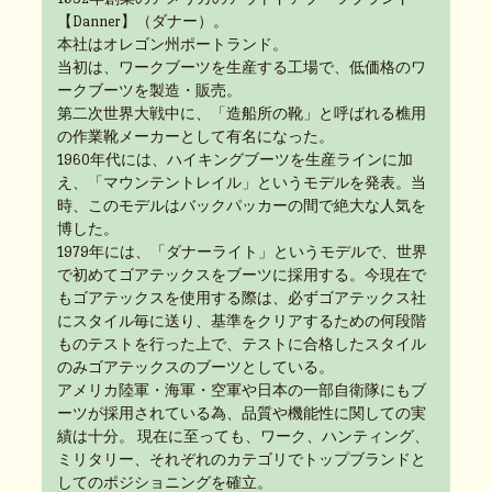
【Danner】（ダナー）。
本社はオレゴン州ポートランド。
当初は、ワークブーツを生産する工場で、低価格のワ
ークブーツを製造・販売。
第二次世界大戦中に、「造船所の靴」と呼ばれる樵用
の作業靴メーカーとして有名になった。
1960年代には、ハイキングブーツを生産ラインに加
え、「マウンテントレイル」というモデルを発表。当
時、このモデルはバックパッカーの間で絶大な人気を
博した。
1979年には、「ダナーライト」というモデルで、世界
で初めてゴアテックスをブーツに採用する。今現在で
もゴアテックスを使用する際は、必ずゴアテックス社
にスタイル毎に送り、基準をクリアするための何段階
ものテストを行った上で、テストに合格したスタイル
のみゴアテックスのブーツとしている。
アメリカ陸軍・海軍・空軍や日本の一部自衛隊にもブ
ーツが採用されている為、品質や機能性に関しての実
績は十分。 現在に至っても、ワーク、ハンティング、
ミリタリー、それぞれのカテゴリでトップブランドと
してのポジショニングを確立。